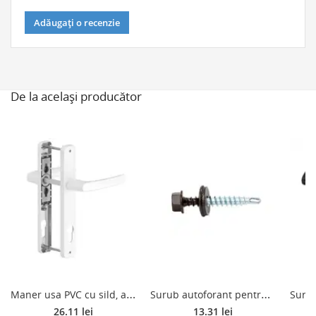
Adăugați o recenzie
De la același producător
M
aner usa PVC cu sild, aluminiu, alb RAL 9016, 85 mm
S
urub autoforant pentru tigla metalica, maro RAL 8017, 4.8 x 35 mm, 50 bucati
26.11 lei
13.31 lei