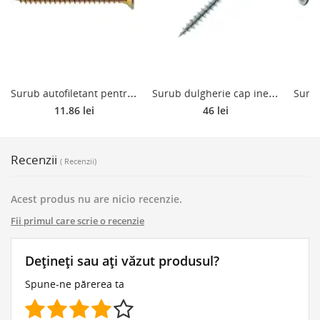
S
urub autofiletant pentru pal si lemn, cu cap inecat, Ø 4 mm, L 40 mm, 150 bucati
S
urub dulgherie cap inecat tip Fast, otel zincat alb, TX40, 8 x 80 mm
11.86 lei
46 lei
Recenzii
( Recenzii)
Acest produs nu are nicio recenzie.
Fii primul care scrie o recenzie
Dețineți sau ați văzut produsul?
Spune-ne părerea ta