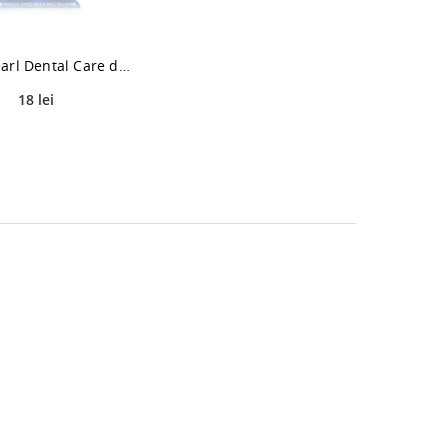
White Pearl Dental Care dropsuri pentru respiratie proaspata 3 x 3.7 ml
18 lei