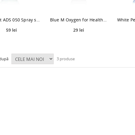
Curasept ADS 050 Spray spray de gura pentru protectie extrem de eficienta impotriva cariilor 30 ml
Blue M Oxygen for Health spray de gura 15 ml
59 lei
29 lei
 după
3 produse