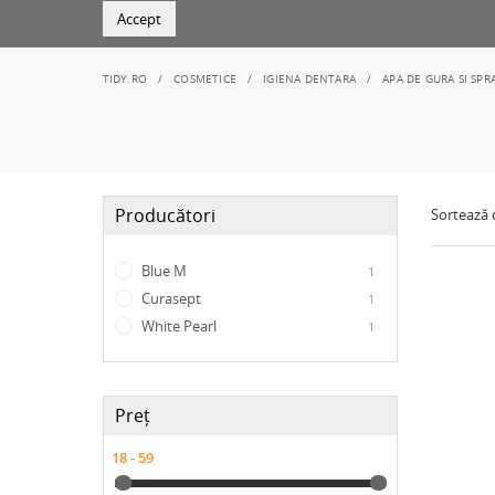
Accept
TIDY.RO
COSMETICE
IGIENA DENTARA
APA DE GURA SI SPR
Producători
Sortează
Blue M
1
Curasept
1
White Pearl
1
Preț