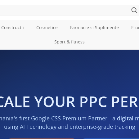
 Constructii
Cosmetice
Farmacie si Suplimente
Fru
Sport & fitness
CALE YOUR PPC P
mania's first Google CSS Premium Partner - a
digital 
using AI Technology and enterprise-grade tracking