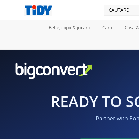
Bebe, copii & jucarii
Carti
Casa &
READY TO S
Partner with Ro