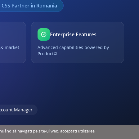
 CSS Partner in Romania
Enterprise Features
 & market
Advanced capabilities powered by
ProductXL
ccount Manager
inuând să navigați pe site-ul web, acceptați utilizarea