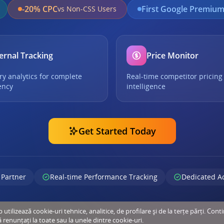
-20% CPC
First Google Premium
vs Non-CSS Users
ernal Tracking
Price Monitor
ry analytics for complete
Real-time competitor pricing
ency
intelligence
Get Started Today
 Partner
Real-time Performance Tracking
Dedicated A
tilizează cookie-uri tehnice, analitice, de profilare și de la terțe părți. Cont
ă renunțați la toate sau la unele dintre cookie-uri.