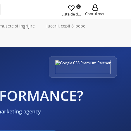
0
Contul meu
Lista de dorințe
musete si Ingrijire
Jucarii, copii & bebe
ERFORMANCE?
marketing agency