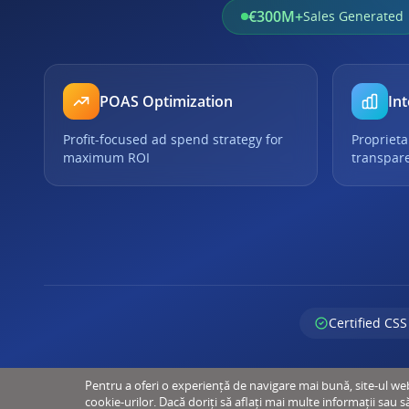
€300M+
Sales Generated
POAS Optimization
Int
Profit-focused ad spend strategy for
Proprieta
maximum ROI
transpar
Certified CSS
Pentru a oferi o experiență de navigare mai bună, site-ul web u
cookie-urilor. Dacă doriți să aflați mai multe informații sau s