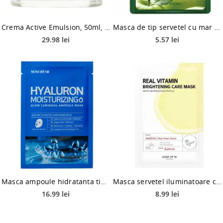
Crema Active Emulsion, 50ml, Jigott
Masca de tip servetel cu mar verde, 25ml, Pax Moly
29.98 lei
5.57 lei
Masca ampoule hidratanta tip servetel cu acid hialuronic, 25g, Some By Mi
Masca servetel iluminatoare cu vitamine, 20g, Some By Mi
16.99 lei
8.99 lei