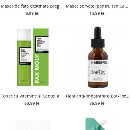
Masca de fata destinata pregatirii pentru machiaj Pack Age I Love Myself, 25g, Quret
Masca servetel pentru ten Carrot, 25ml, Tenzero
6.99 lei
14.99 lei
Toner cu vitamine si Centella Asiatica, 160ml, Pax Moly
Fiola anti-imbatranire Bor-Tox Peptide, 30ml, Medi-Peel
63.99 lei
86.99 lei