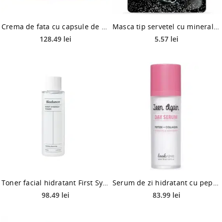
Crema de fata cu capsule de Vitamina C Deep Vita C Capsule Cream, 50ml, Medicube
Masca tip servetel cu minerale marine, 25ml, Pax Moly
128.49 lei
5.57 lei
Toner facial hidratant First Synergy, 150ml, Biodance
Serum de zi hidratant cu peptide, 50ml, Look At Me
98.49 lei
83.99 lei