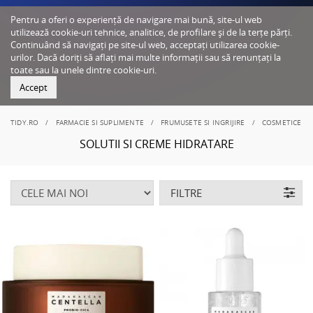
Pentru a oferi o experiență de navigare mai bună, site-ul web
utilizează cookie-uri tehnice, analitice, de profilare și de la terțe părți.
Continuând să navigați pe site-ul web, acceptați utilizarea cookie-
urilor. Dacă doriți să aflați mai multe informații sau să renunțați la
toate sau la unele dintre cookie-uri.
Accept
TIDY.RO
FARMACIE SI SUPLIMENTE
FRUMUSETE SI INGRIJIRE
COSMETICE C
SOLUTII SI CREME HIDRATARE
FILTRE