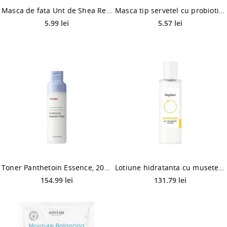
Masca de fata Unt de Shea Real, 25ml, Farmstay
Masca tip servetel cu probiotice, 25ml, Pax Moly
5.99 lei
5.57 lei
Toner Panthetoin Essence, 200ml, Ma:nyo
Lotiune hidratanta cu musetel Chamomile pH Balanced, 150ml, Beplain
154.99 lei
131.79 lei