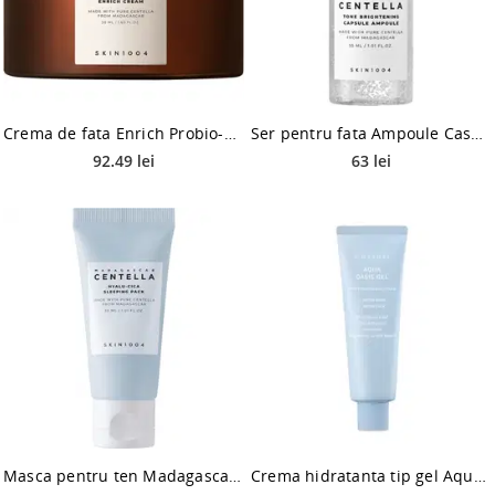
Crema de fata Enrich Probio-Cica Centella Madagascar, 50ml, Skin1004
Ser pentru fata Ampoule Caspule Brightening Tone Centella Madagascar, 30ml, Skin1004
92.49 lei
63 lei
Masca pentru ten Madagascar Centella Hyalu-Cica Sleeping Pack, 30ml, Skin1004
Crema hidratanta tip gel Aqua Oasis, 80ml, S.Nature