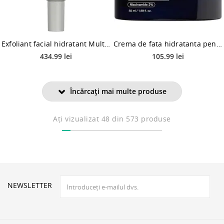
Exfoliant facial hidratant Multi Acids & Retinoid Brightening Sleeping Facial, 50ml, Allies of Skin
Crema de fata hidratanta pentru micsorarea porilor Zero Pore One Day Cream, 50ml, Medicube
434.99 lei
105.99 lei
Încărcați mai multe produse
Ați vizualizat
48
din 573 produse
NEWSLETTER