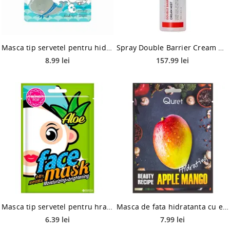
Masca tip servetel pentru hidratare intensa cu acid hialuronic, 25ml, Look at me
Spray Double Barrier Cream Mist, 100ml, Dr. Hedison
8.99 lei
157.99 lei
Masca tip servetel pentru hranire si luminozitate cu aloe, 20ml, Blingpop
Masca de fata hidratanta cu extract de mango, 25g, Quret
6.39 lei
7.99 lei