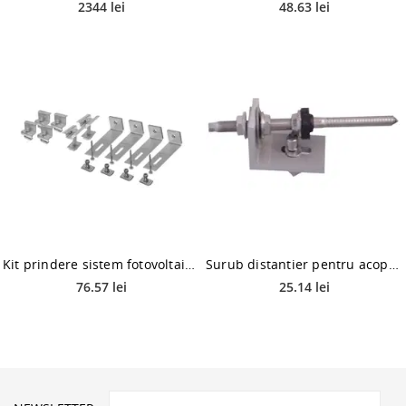
2344 lei
48.63 lei
Kit prindere sistem fotovoltaic acoperis tip tabla / tigla metalica, otel galvanizat, 3 piese
Surub distantier pentru acoperis L FEET Comtec MF0020-86326, 10 X 200 mm
76.57 lei
25.14 lei