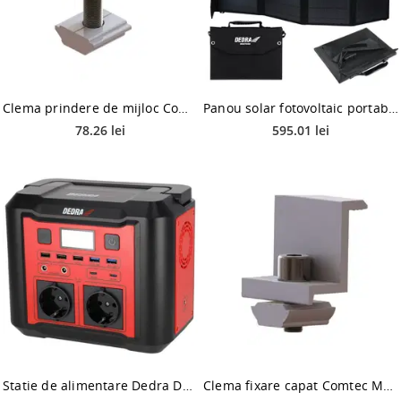
Clema prindere de mijloc Comtec MF0020-86100, 30 mm, 10 bucati/set
Panou solar fotovoltaic portabil Dedra DEZT0100, 40 W, 1160 x 335 x 4 mm
78.26 lei
595.01 lei
Statie de alimentare Dedra DEZS0300, 300-500 W, acumulator Li-Ion, 296 Wh, 2.85 kg
Clema fixare capat Comtec MF0020-86140, 35 mm, 10 bucati/set