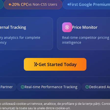
-20% CPC
First Google Premium
vs Non-CSS Users
ernal Tracking
Price Monitor
ry analytics for complete
Real-time competitor pricing
ency
intelligence
Get Started Today
 Partner
Real-time Performance Tracking
Dedicated A
tilizează cookie-uri tehnice, analitice, de profilare și de la terțe părți. Cont
ă renunțați la toate sau la unele dintre cookie-uri.