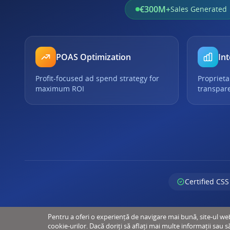
€300M+
Sales Generated
POAS Optimization
Int
Profit-focused ad spend strategy for
Proprieta
maximum ROI
transpar
Certified CSS
Pentru a oferi o experiență de navigare mai bună, site-ul web u
cookie-urilor. Dacă doriți să aflați mai multe informații sau s