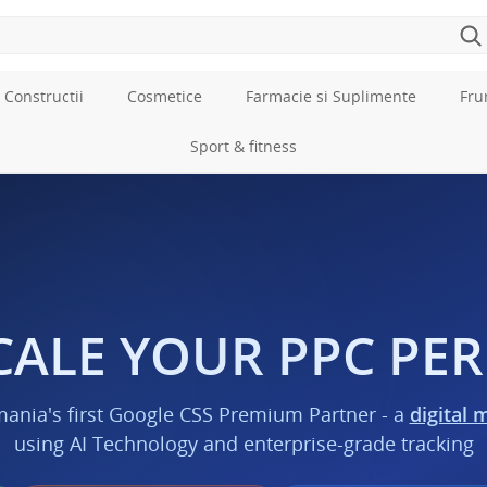
 Constructii
Cosmetice
Farmacie si Suplimente
Fru
Sport & fitness
CALE YOUR PPC P
mania's first Google CSS Premium Partner - a
digital 
using AI Technology and enterprise-grade tracking