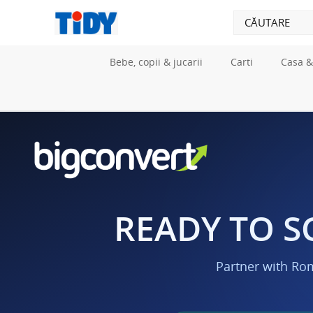
Bebe, copii & jucarii
Carti
Casa &
READY TO S
Partner with Ro