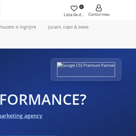
0
Contul meu
Lista de dorințe
musete si Ingrijire
Jucarii, copii & bebe
ERFORMANCE?
marketing agency