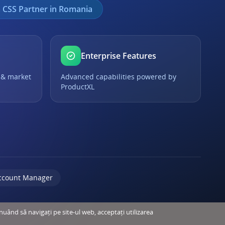
 CSS Partner in Romania
Enterprise Features
 & market
Advanced capabilities powered by
ProductXL
ccount Manager
inuând să navigați pe site-ul web, acceptați utilizarea