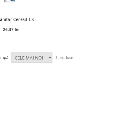
Silicon sanitar Ceresit CS 25 Express, alb, interior / exterior, 280 ml
26.37 lei
 după
1 produse