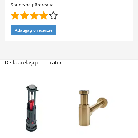
Spune-ne părerea ta
Adăugați o recenzie
De la același producător