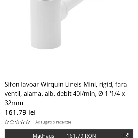
Sifon lavoar Wirquin Lineis Mini, rigid, fara
ventil, alama, alb, debit 40l/min, Ø 1''1/4 x
32mm
161.79 lei
Adăugați o recenzie
MatHaus
161.79 RON