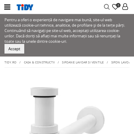
0
Pentru a oferi o experiență de navigare mai bună, site-ul web
utilizează cookie-uri tehnice, analitice, de profilare și de la terțe părți.
Continuând să navigați pe site-ul web, acceptați utilizarea cookie-
urilor. Dacă doriți să aflați mai multe informații sau să renunțați la
toate sau la unele dintre cookie-uri.
Accept
TIDY.RO
CASA & CONSTRUCTII
SIFOANE LAVOAR SI VENTILE
SIFON LAVOAR W