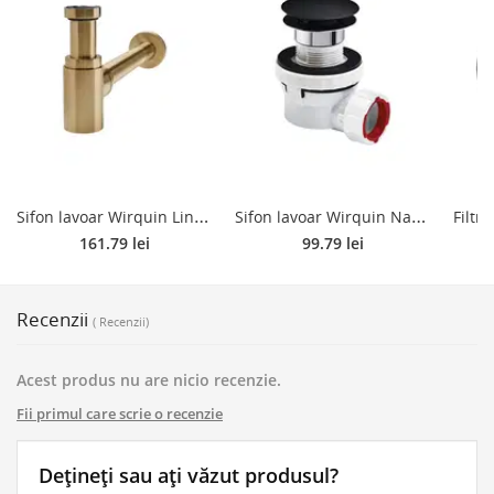
S
ifon lavoar Wirquin Lineis Mini, rigid, fara ventil, alama, auriu periat, debit 40l/min, Ø 1''1/4 x 32mm
S
ifon lavoar Wirquin Nano 6.7, rigid, cu ventil Quick-clac, antimiros, capac negru mat, ultra-compact 67 mm, Ø 63mm
161.79 lei
99.79 lei
Recenzii
( Recenzii)
Acest produs nu are nicio recenzie.
Fii primul care scrie o recenzie
Dețineți sau ați văzut produsul?