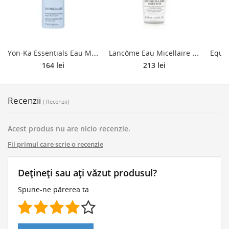
Y
on-Ka Essentials Eau Micellaire Apa micela cu efect de curatare si indepartare a machiajului 200 ml
L
ancôme Eau Micellaire Douceur apa pentru curatare cu particule micele cu aromă de trandafiri 400 ml
164 lei
213 lei
Recenzii
( Recenzii)
Acest produs nu are nicio recenzie.
Fii primul care scrie o recenzie
Dețineți sau ați văzut produsul?
Spune-ne părerea ta