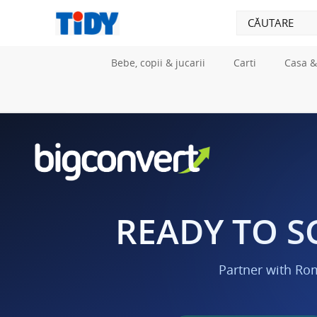
Bebe, copii & jucarii
Carti
Casa &
READY TO S
Partner with Ro