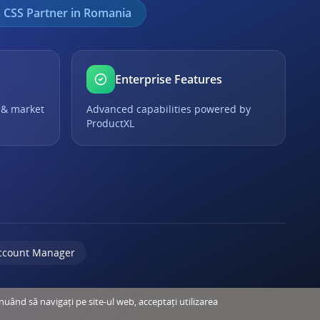
 CSS Partner in Romania
Enterprise Features
 & market
Advanced capabilities powered by
ProductXL
ccount Manager
inuând să navigați pe site-ul web, acceptați utilizarea