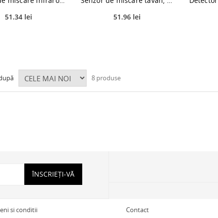
Senzor de miscare infrarosu plat, 180 grade, 1200 W, IP44, negru
Senzor de miscare tavan, Hepol, mini, 360 grade, alb, IP20
51.34 lei
51.96 lei
 după
8 produse
ÎNSCRIEȚI-VĂ
ni si conditii
Contact