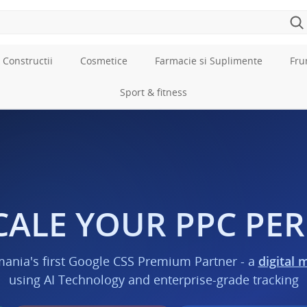
 Constructii
Cosmetice
Farmacie si Suplimente
Fru
Sport & fitness
CALE YOUR PPC P
mania's first Google CSS Premium Partner - a
digital 
using AI Technology and enterprise-grade tracking