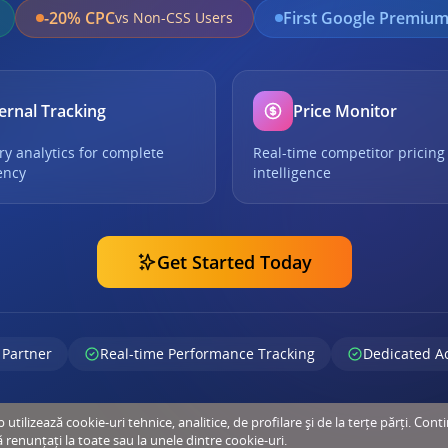
-20% CPC
First Google Premium
vs Non-CSS Users
ernal Tracking
Price Monitor
ry analytics for complete
Real-time competitor pricing
ency
intelligence
Get Started Today
 Partner
Real-time Performance Tracking
Dedicated A
tilizează cookie-uri tehnice, analitice, de profilare și de la terțe părți. Cont
ă renunțați la toate sau la unele dintre cookie-uri.