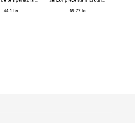
Detector de temperatura si umiditate Avidsen, interior
Senzor prezenta microunde, Hepol, 360 grade, alb, IP20, 8 m
44.1 lei
69.77 lei