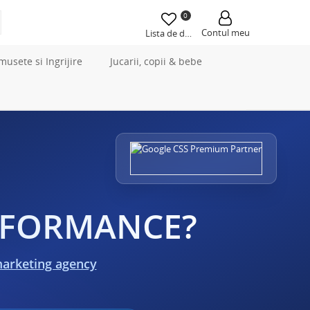
0
Contul meu
Lista de dorințe
musete si Ingrijire
Jucarii, copii & bebe
ERFORMANCE?
marketing agency