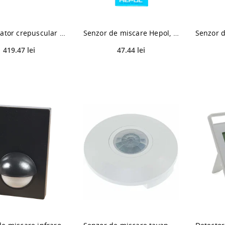
Intrerupator crepuscular IC2000, Schneider CCT15368, fotocelula
Senzor de miscare Hepol, exterior, IP44, 120 grade, negru
419.47 lei
47.44 lei