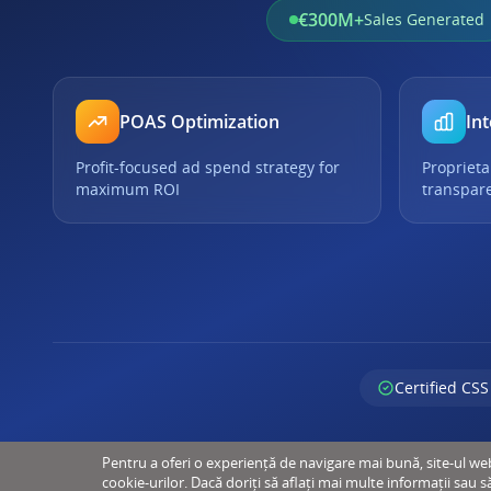
€300M+
Sales Generated
POAS Optimization
Int
Profit-focused ad spend strategy for
Proprieta
maximum ROI
transpar
Certified CSS
Pentru a oferi o experiență de navigare mai bună, site-ul web u
cookie-urilor. Dacă doriți să aflați mai multe informații sau s