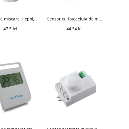
Senzor de miscare, Hepol, interior, dulie E27, 360 grade, IP20, alb
Senzor cu fotocelula de mare putere, Hepol, 25 A, IP44
47.5 lei
44.54 lei