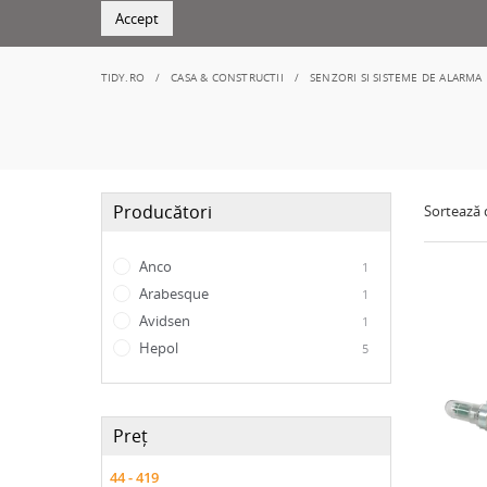
Accept
TIDY.RO
CASA & CONSTRUCTII
SENZORI SI SISTEME DE ALARMA
Producători
Sortează
Anco
1
Arabesque
1
Avidsen
1
Hepol
5
Preț