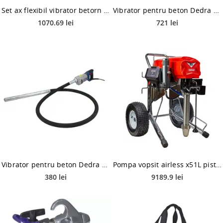
Set ax flexibil vibrator betorn Energo, 5 m cu cap vibrator Energo, 28 mm
Vibrator pentru beton Dedra DED7631, furtun 4.5 m, 2300 W
1070.69 lei
721 lei
Vibrator pentru beton Dedra DED7630, furtun 2.5 m, 1200 W
Pompa vopsit airless x51L piston Energo Pmax, 5 l/min, 210 bar, 3000 W
380 lei
9189.9 lei