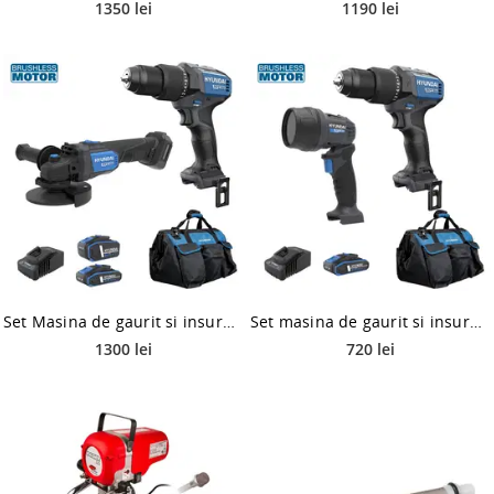
1350 lei
1190 lei
Set Masina de gaurit si insurubat cu percutie Hyundai HD20X-60TT + Polizor unghiular brushless Hyundai Solo AG20X-125, 1 acumulator 20V 4Ah, 1 acumulator 20V 2Ah, incarcator, geanta transport
Set masina de gaurit si insurubat cu percutie brushless Hyundai HD20X-60TT + lampa LED Hyundai WL20S-250 Solo, 1 accumulator 20V 2Ah, incarcator, geanta
1300 lei
720 lei