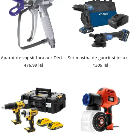
Aparat de vopsit fara aer Dedra DED7440, presiune 248 bar, 0.8 kg
Set masina de gaurit si insurubat brushless cu percutie Hyundai HD20X-60 + polizor unghiular brushless Hyundai AG20X-115, 20 V
476.99 lei
1305 lei