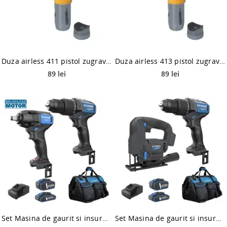
Duza airless 411 pistol zugravit Dedra DED7434
Duza airless 413 pistol zugravit Dedra DED7434
89 lei
89 lei
Set Masina de gaurit si insurubat cu percutie Hyundai HD20X-60TT + Masina de insurubat cu impact brushless Hyundai Solo IW20X-350Nm,1 acumulator 20V 2Ah, 1 acumulator 20V 4Ah, incarcator, geanta transport
Set Masina de gaurit si insurubat cu percutie Hyundai HD20X-60TT + Fierastrau pendular cu acumulator Hyundai Solo JS20S-24, 1 acumulator 20V 4Ah, 1 acumulator 20V 2Ah, incarcator, geanta transport