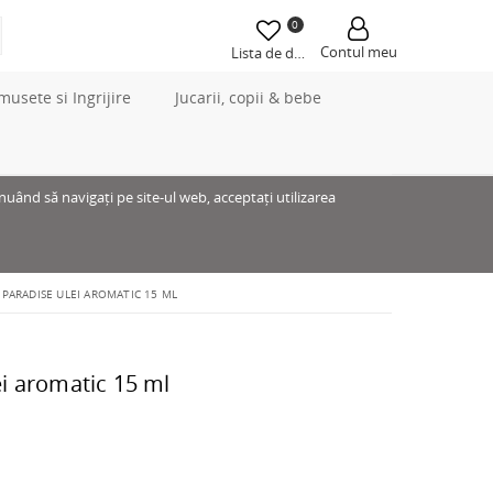
0
Contul meu
Lista de dorințe
musete si Ingrijire
Jucarii, copii & bebe
inuând să navigați pe site-ul web, acceptați utilizarea
PARADISE ULEI AROMATIC 15 ML
i aromatic 15 ml