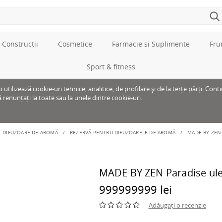
 Constructii
Cosmetice
Farmacie si Suplimente
Fru
Sport & fitness
tilizează cookie-uri tehnice, analitice, de profilare și de la terțe părți. Cont
ă renunțați la toate sau la unele dintre cookie-uri.
DIFUZOARE DE AROMĂ
REZERVĂ PENTRU DIFUZOARELE DE AROMĂ
MADE BY ZEN 
MADE BY ZEN Paradise ule
999999999 lei
Adăugați o recenzie