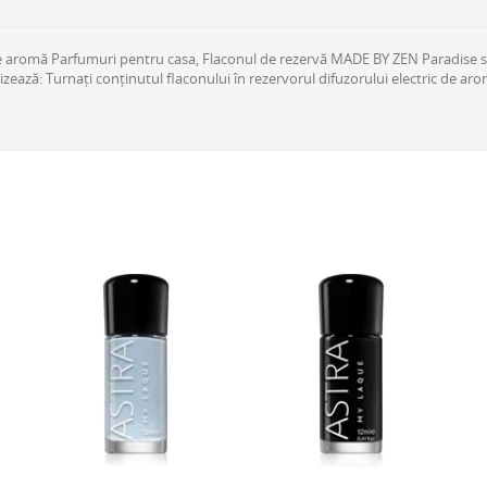
aromă Parfumuri pentru casa, Flaconul de rezervă MADE BY ZEN Paradise schi
ează: Turnați conținutul flaconului în rezervorul difuzorului electric de arom