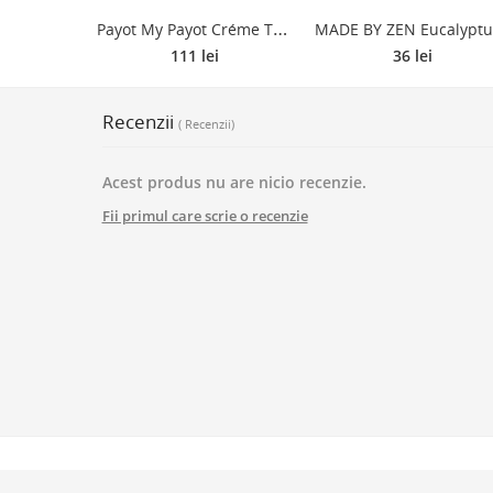
P
ayot My Payot Créme Teintée Éclat SPF15 Crema CC pentru un ten uniform SPF 15 40 ml
A
111 lei
36 lei
Recenzii
( Recenzii)
Acest produs nu are nicio recenzie.
Fii primul care scrie o recenzie