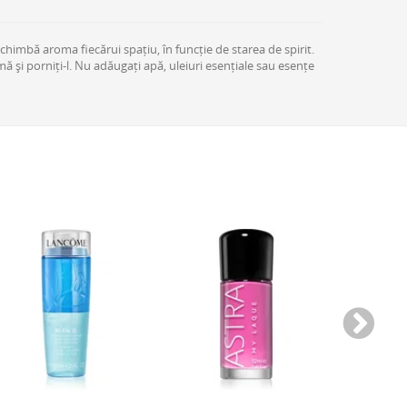
mbă aroma fiecărui spațiu, în funcție de starea de spirit.
ă și porniți-l. Nu adăugați apă, uleiuri esențiale sau esențe