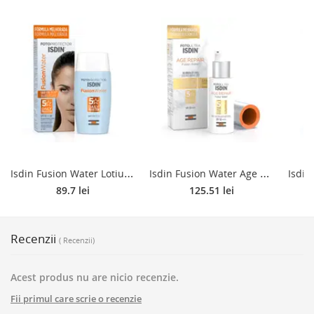
I
sdin Fusion Water Lotiune de protectie solara pentru fata cu SPF 50 , 50 ml
I
sdin Fusion Water Age Repair Fluid de protectie solara pentru fata cu SPF 50 , 50 ml
89.7 lei
125.51 lei
Recenzii
( Recenzii)
Acest produs nu are nicio recenzie.
Fii primul care scrie o recenzie