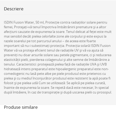
Descriere
ISDIN Fusion Water, 50 ml, Protecție contra radiațiilor solare pentru
femei, Protejați-vă tenul împotriva îmbătrânirii premature și a altor
afecțiuni cauzate de expunerea la soare. Tenul delicat al feței este mult
mai sensibil decât pielea celorlalte zone ale corpului și este expus la
razele soarelui pe tot parcursul anului – de aceea este foarte
important să nu-i subestimați protecția. Protecția solară ISDIN Fusion
Water vă va proteja eficient tenul de radiațiile UV și vă va ajuta să
preveniți nu doar arsurile solare sau petele pigmentare, ci și reducerea
elasticității pielii, pierderea colagenului și alte semne de îmbătrânire a
tenului. Caracteristici: protejează pielea față de radiațiile UVA și UVB
hidratează intens preparatul este hipoalergenic preparatul este non-
comedogenic nu lasă pete albe pe piele produsul este prietenos cu
pielea și cu mediul înconjurător produsul este rezistent la apă poate fi
folosit și pe pielea udă Cum se utilizează: Se aplică pe pielea curată,
înainte de expunerea la soare. Se repetă dacă este necesar, în special
după îmbăiere, în caz de transpirație și după uscarea pielii cu prosopul.
Produse similare