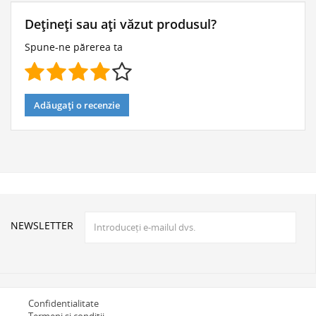
Dețineți sau ați văzut produsul?
Spune-ne părerea ta
Adăugați o recenzie
NEWSLETTER
Confidentialitate
Termeni si conditii