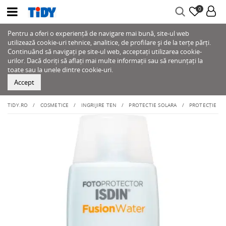
0
Pentru a oferi o experiență de navigare mai bună, site-ul web
utilizează cookie-uri tehnice, analitice, de profilare și de la terțe părți.
Continuând să navigați pe site-ul web, acceptați utilizarea cookie-
urilor. Dacă doriți să aflați mai multe informații sau să renunțați la
toate sau la unele dintre cookie-uri.
Accept
TIDY.RO
COSMETICE
INGRIJIRE TEN
PROTECTIE SOLARA
PROTECȚIE CO