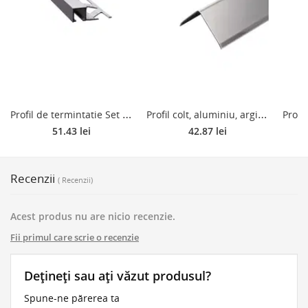
P
rofil de termintatie Set S88, din aluminiu, patrat, argintiu, 10 mm
P
rofil colt, aluminiu, argintiu lucios, 20 x 20 mm, 2 m
51.43 lei
42.87 lei
Recenzii
( Recenzii)
Acest produs nu are nicio recenzie.
Fii primul care scrie o recenzie
Dețineți sau ați văzut produsul?
Spune-ne părerea ta