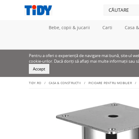
Bebe, copii & jucarii
Carti
Casa &
Pentru a oferi o experiență de navigare mai bună, site-ul web u
cookie-urilor. Dacă doriți să aflați mai multe informații sau s
Accept
TIDY.RO
CASA & CONSTRUCTII
PICIOARE PENTRU MOBILIER