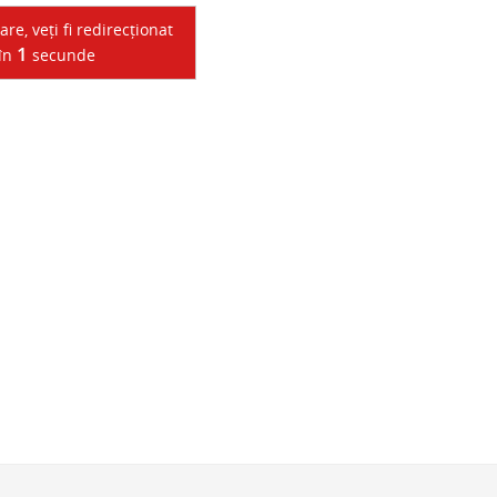
e, veți fi redirecționat
1
 în
secunde