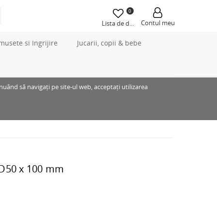
0
Contul meu
Lista de dorințe
musete si Ingrijire
Jucarii, copii & bebe
inuând să navigați pe site-ul web, acceptați utilizarea
 D50 x 100 mm