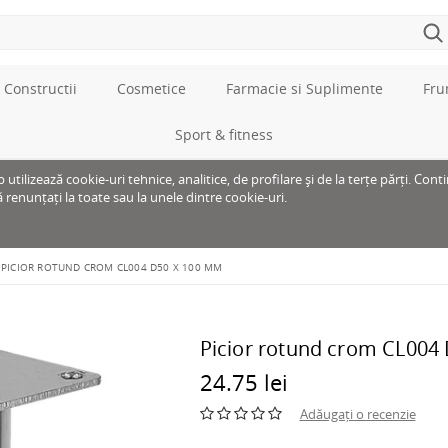
 Constructii
Cosmetice
Farmacie si Suplimente
Fru
Sport & fitness
tilizează cookie-uri tehnice, analitice, de profilare și de la terțe părți. Cont
ă renunțați la toate sau la unele dintre cookie-uri.
PICIOR ROTUND CROM CL004 D50 X 100 MM
Picior rotund crom CL004
24.75 lei
Adăugați o recenzie