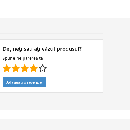
Dețineți sau ați văzut produsul?
Spune-ne părerea ta
Adăugați o recenzie