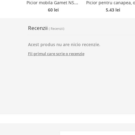
P
icior mobila Gamet NS37, otel, negru, 12 cm inaltime
60 lei
5.43 lei
Recenzii
( Recenzii)
Acest produs nu are nicio recenzie.
Fii primul care scrie o recenzie