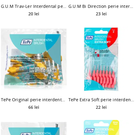
G.U.M Trav-Ler Interdental perie interdentara 0,8 mm 4 buc
G.U.M Bi Direction perie interdentara 6 buc
20 lei
23 lei
TePe Original perie interdentara 0,7 mm 25 buc
TePe Extra Soft perie interdentara 0,5 mm 8 buc
66 lei
22 lei