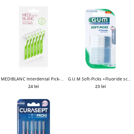
MEDIBLANC Interdental Pick-brush Angle perie interdentara 6 bucati 0,8 mm Green 6 buc
G.U.M Soft-Picks +Fluoride scobitoare X-Large 40 buc
24 lei
23 lei