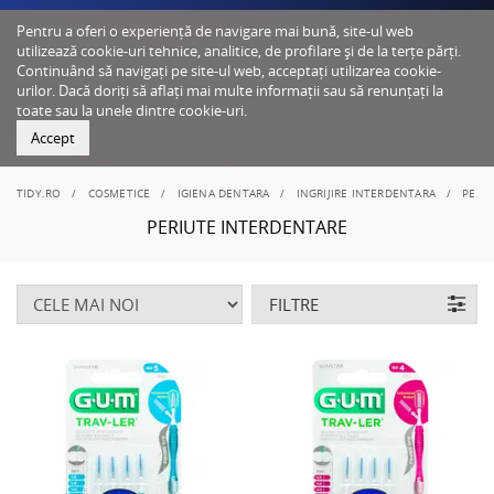
Pentru a oferi o experiență de navigare mai bună, site-ul web
utilizează cookie-uri tehnice, analitice, de profilare și de la terțe părți.
Continuând să navigați pe site-ul web, acceptați utilizarea cookie-
urilor. Dacă doriți să aflați mai multe informații sau să renunțați la
toate sau la unele dintre cookie-uri.
Accept
TIDY.RO
COSMETICE
IGIENA DENTARA
INGRIJIRE INTERDENTARA
PERI
PERIUTE INTERDENTARE
FILTRE