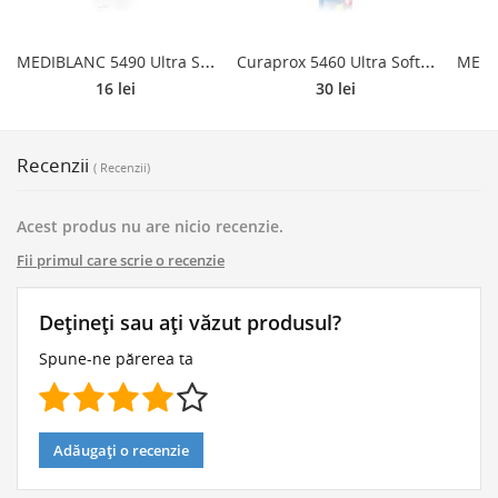
M
EDIBLANC 5490 Ultra Soft perie de dinti ultra moale Pink 1 buc
C
uraprox 5460 Ultra Soft perie de dinti 1 buc
16 lei
30 lei
Recenzii
( Recenzii)
Acest produs nu are nicio recenzie.
Fii primul care scrie o recenzie
Dețineți sau ați văzut produsul?
Spune-ne părerea ta
Adăugați o recenzie