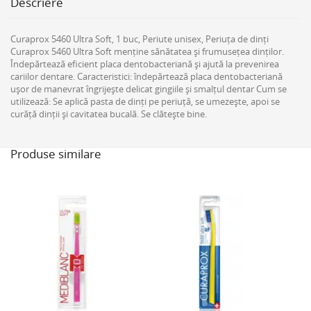
Descriere
Curaprox 5460 Ultra Soft, 1 buc, Periute unisex, Periuța de dinți
Curaprox 5460 Ultra Soft menține sănătatea și frumusețea dinților.
Îndepărtează eficient placa dentobacteriană și ajută la prevenirea
cariilor dentare. Caracteristici: îndepărtează placa dentobacteriană
ușor de manevrat îngrijește delicat gingiile și smalțul dentar Cum se
utilizează: Se aplică pasta de dinți pe periuță, se umezește, apoi se
curăță dinții și cavitatea bucală. Se clătește bine.
Produse similare