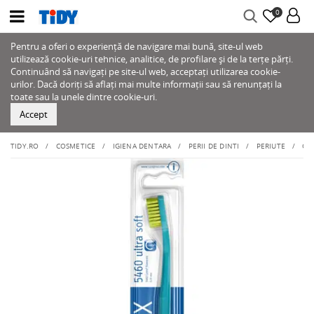
0
Pentru a oferi o experiență de navigare mai bună, site-ul web
utilizează cookie-uri tehnice, analitice, de profilare și de la terțe părți.
Continuând să navigați pe site-ul web, acceptați utilizarea cookie-
urilor. Dacă doriți să aflați mai multe informații sau să renunțați la
toate sau la unele dintre cookie-uri.
Accept
TIDY.RO
COSMETICE
IGIENA DENTARA
PERII DE DINTI
PERIUTE
CU