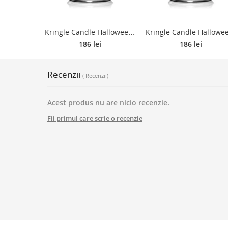
K
ringle Candle Halloween It's Evil lumânare parfumată 624 g
186 lei
186 lei
Recenzii
( Recenzii)
Acest produs nu are nicio recenzie.
Fii primul care scrie o recenzie