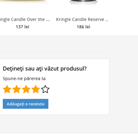
K
ringle Candle Over the Rainbow lumânare parfumată 411 g
K
ringle Candle Reserve Manhattan lumânare parfumată 624 g
137 lei
186 lei
Dețineți sau ați văzut produsul?
Spune-ne părerea ta
Adăugați o recenzie