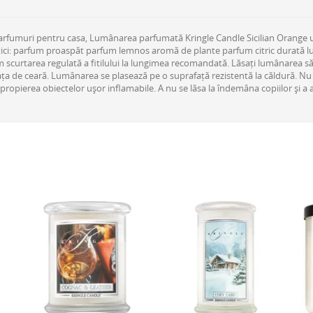
Parfumuri pentru casa, Lumânarea parfumată Kringle Candle Sicilian Orange
stici: parfum proaspăt parfum lemnos aromă de plante parfum citric durată lu
curtarea regulată a fitilului la lungimea recomandată. Lăsați lumânarea să a
ața de ceară. Lumânarea se plasează pe o suprafață rezistentă la căldură. Nu
propierea obiectelor ușor inflamabile. A nu se lăsa la îndemâna copiilor și 