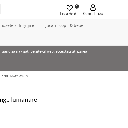
0
Contul meu
Lista de dorințe
musete si Ingrijire
Jucarii, copii & bebe
inuând să navigați pe site-ul web, acceptați utilizarea
E PARFUMATĂ 624 G
range lumânare