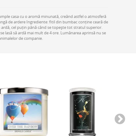
 umple casa cu o aromă minunată, creând astfel o atmosferă
ngă de ardere Ingrediente: fitil din bumbac conține ceară de
rdă, cel puțin până când se topește tot stratul superior.
 se lasă să ardă mai mult de 4 ore. Lumânarea aprinsă nu se
a animalelor de companie.