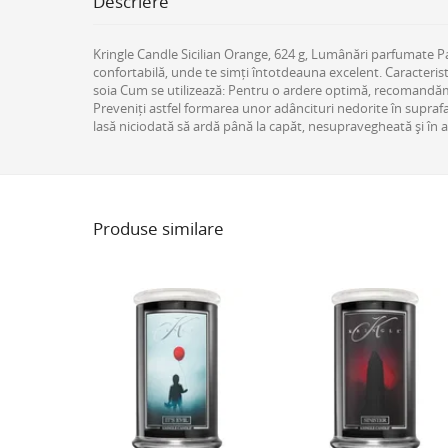
Descriere
Kringle Candle Sicilian Orange, 624 g, Lumânări parfumate 
confortabilă, unde te simți întotdeauna excelent. Caracteri
soia Cum se utilizează: Pentru o ardere optimă, recomandăm s
Preveniți astfel formarea unor adâncituri nedorite în supraf
lasă niciodată să ardă până la capăt, nesupravegheată și în a
Produse similare