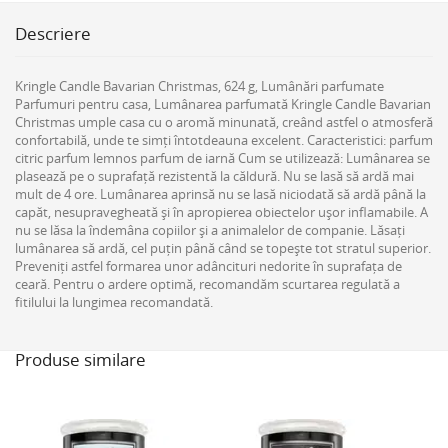
Descriere
Kringle Candle Bavarian Christmas, 624 g, Lumânări parfumate
Parfumuri pentru casa, Lumânarea parfumată Kringle Candle Bavarian
Christmas umple casa cu o aromă minunată, creând astfel o atmosferă
confortabilă, unde te simți întotdeauna excelent. Caracteristici: parfum
citric parfum lemnos parfum de iarnă Cum se utilizează: Lumânarea se
plasează pe o suprafață rezistentă la căldură. Nu se lasă să ardă mai
mult de 4 ore. Lumânarea aprinsă nu se lasă niciodată să ardă până la
capăt, nesupravegheată și în apropierea obiectelor ușor inflamabile. A
nu se lăsa la îndemâna copiilor și a animalelor de companie. Lăsați
lumânarea să ardă, cel puțin până când se topește tot stratul superior.
Preveniți astfel formarea unor adâncituri nedorite în suprafața de
ceară. Pentru o ardere optimă, recomandăm scurtarea regulată a
fitilului la lungimea recomandată.
Produse similare