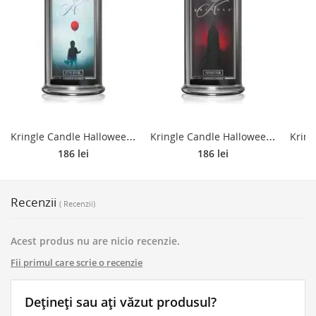
K
ringle Candle Halloween It's Evil lumânare parfumată 624 g
K
ringle Candle Halloween Sinister lumânare parfumată 624 g
186 lei
186 lei
Recenzii
( Recenzii)
Acest produs nu are nicio recenzie.
Fii primul care scrie o recenzie
Dețineți sau ați văzut produsul?