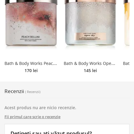
B
ath & Body Works Peach Bellini lumânare parfumată 411 g
B
ath & Body Works Open Sky lumânare parfumată 411 g
170 lei
145 lei
Recenzii
( Recenzii)
Acest produs nu are nicio recenzie.
Fii primul care scrie o recenzie
Dețineți sau ați văzut produsul?