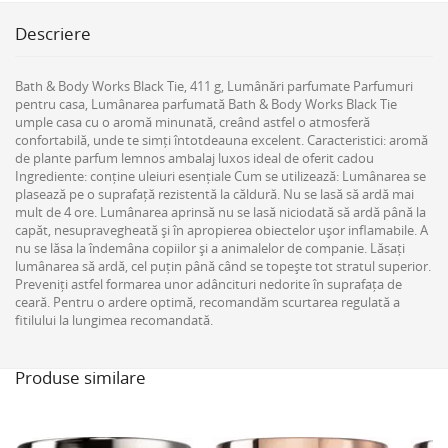
Descriere
Bath & Body Works Black Tie, 411 g, Lumânări parfumate Parfumuri
pentru casa, Lumânarea parfumată Bath & Body Works Black Tie
umple casa cu o aromă minunată, creând astfel o atmosferă
confortabilă, unde te simți întotdeauna excelent. Caracteristici: aromă
de plante parfum lemnos ambalaj luxos ideal de oferit cadou
Ingrediente: conține uleiuri esențiale Cum se utilizează: Lumânarea se
plasează pe o suprafață rezistentă la căldură. Nu se lasă să ardă mai
mult de 4 ore. Lumânarea aprinsă nu se lasă niciodată să ardă până la
capăt, nesupravegheată și în apropierea obiectelor ușor inflamabile. A
nu se lăsa la îndemâna copiilor și a animalelor de companie. Lăsați
lumânarea să ardă, cel puțin până când se topește tot stratul superior.
Preveniți astfel formarea unor adâncituri nedorite în suprafața de
ceară. Pentru o ardere optimă, recomandăm scurtarea regulată a
fitilului la lungimea recomandată.
Produse similare