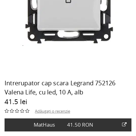
Intrerupator cap scara Legrand 752126
Valena Life, cu led, 10 A, alb
41.5 lei
Adăugați o recenzie
MatHaus
41.50 RON