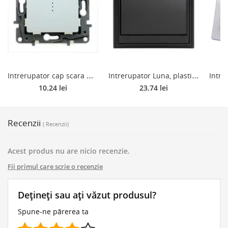
I
ntrerupator cap scara Niloe, Legrand 764501, alb
I
ntrerupator Luna, plastic, incastrat, negru
10.24 lei
23.74 lei
Recenzii
( Recenzii)
Acest produs nu are nicio recenzie.
Fii primul care scrie o recenzie
Dețineți sau ați văzut produsul?
Spune-ne părerea ta