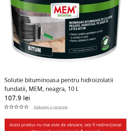
Solutie bituminoasa pentru hidroizolatii
fundatii, MEM, neagra, 10 L
107.9 lei
Adăugați o recenzie
Acest produs nu mai este de vânzare, veți fi redirecționat