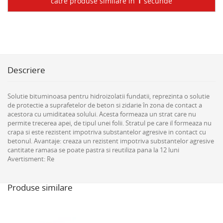
1
către produse similare în
secunde
Descriere
Solutie bituminoasa pentru hidroizolatii fundatii, reprezinta o solutie
de protectie a suprafetelor de beton si zidarie în zona de contact a
acestora cu umiditatea solului. Acesta formeaza un strat care nu
permite trecerea apei, de tipul unei folii. Stratul pe care il formeaza nu
crapa si este rezistent impotriva substantelor agresive in contact cu
betonul. Avantaje: creaza un rezistent impotriva substantelor agresive
cantitate ramasa se poate pastra si reutiliza pana la 12 luni
Avertisment: Re
Produse similare