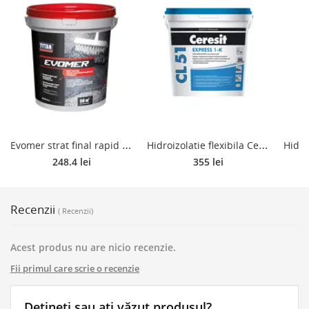
E
vomer strat final rapid Tytan, negru, pensulabil, 18 kg
H
idroizolatie flexibila Ceresit CL 51, impermeabila, pensulabila, 15 kg
248.4 lei
355 lei
Recenzii
( Recenzii)
Acest produs nu are nicio recenzie.
Fii primul care scrie o recenzie
Dețineți sau ați văzut produsul?