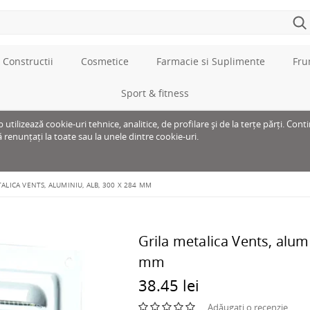
 Constructii
Cosmetice
Farmacie si Suplimente
Fru
Sport & fitness
tilizează cookie-uri tehnice, analitice, de profilare și de la terțe părți. Cont
ă renunțați la toate sau la unele dintre cookie-uri.
ALICA VENTS, ALUMINIU, ALB, 300 X 284 MM
Grila metalica Vents, alumi
mm
38.45 lei
Adăugați o recenzie