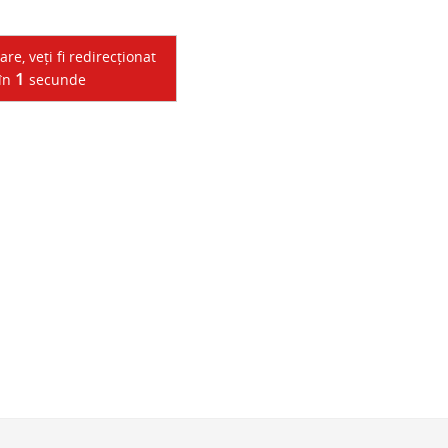
e, veți fi redirecționat
1
 în
secunde