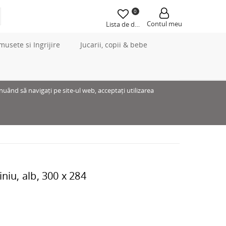
0
Contul meu
Lista de dorințe
musete si Ingrijire
Jucarii, copii & bebe
inuând să navigați pe site-ul web, acceptați utilizarea
niu, alb, 300 x 284