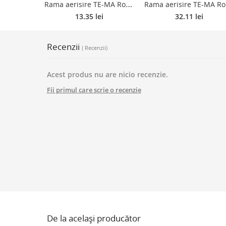
R
ama aerisire TE-MA Romania, plastic, maro, 120 mm
ama ae
13.35 lei
32.11 lei
Recenzii
( Recenzii)
Acest produs nu are nicio recenzie.
Fii primul care scrie o recenzie
De la același producător