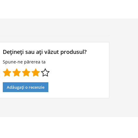
Dețineți sau ați văzut produsul?
Spune-ne părerea ta
Adăugați o recenzie