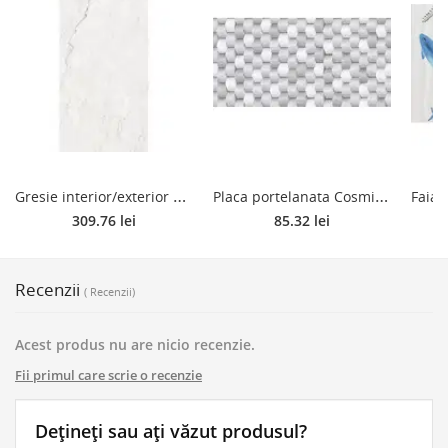
G
resie interior/exterior portelanata glazurata Bianco Lawa, rectificata, gri, lucios, aspect marmura, 8 mm, 80 x 160 cm
P
laca portelanata Cosmirica, PEI 4, rectificata, vitrificata, aspect mat in relief 3D, gri deschis, 60 x 30 cm
309.76 lei
85.32 lei
Recenzii
( Recenzii)
Acest produs nu are nicio recenzie.
Fii primul care scrie o recenzie
Dețineți sau ați văzut produsul?