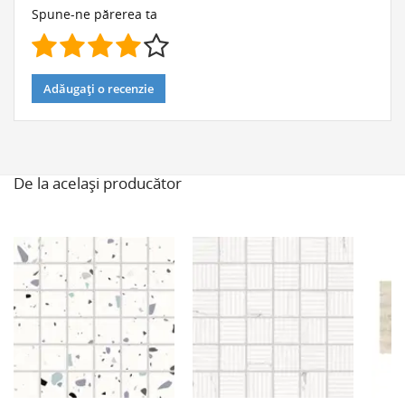
Spune-ne părerea ta
Adăugați o recenzie
De la același producător