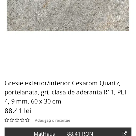
Gresie exterior/interior Cesarom Quartz,
portelanata, gri, clasa de aderanta R11, PEI
4, 9 mm, 60 x 30 cm
88.41 lei
Adăugați o recenzie
MatHaus
88.41 RON