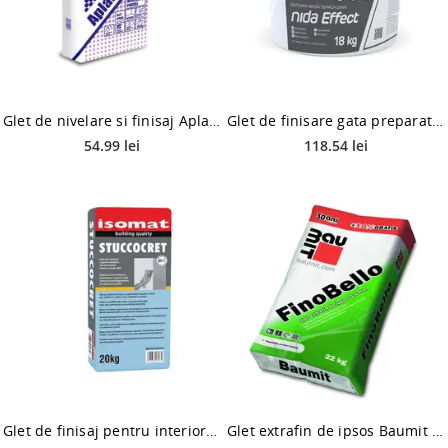
Glet de nivelare si finisaj AplaFill 2 in 1, pe baza de ipsos, interior, aplicare manuala, 20 kg
Glet de finisare gata preparat Siniat Nida Effect, interior, alb, 18 kg
54.99 lei
118.54 lei
Glet de finisaj pentru interior Isomat STUCCOCRET, 20 kg
Glet extrafin de ipsos Baumit Fino Bello, pe baza de ipsos, extra alb, interior, 20 kg + 2 kg overfill