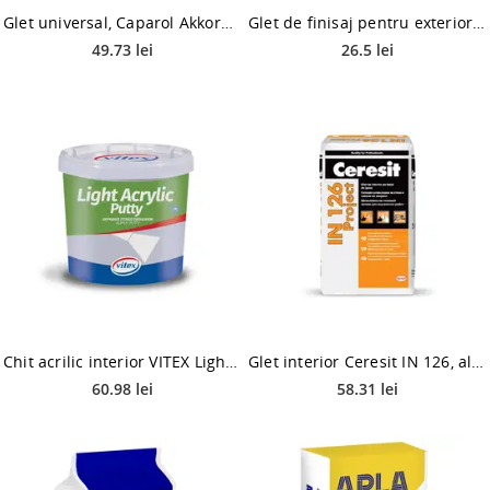
Glet universal, Caparol Akkordspachtel fein, interior, alb, 7 kg
Glet de finisaj pentru exterior AplaFill, 5 kg
49.73 lei
26.5 lei
Chit acrilic interior VITEX Light Acrylic Putty, alb, 750 ml
Glet interior Ceresit IN 126, alb mat, 25 kg
60.98 lei
58.31 lei