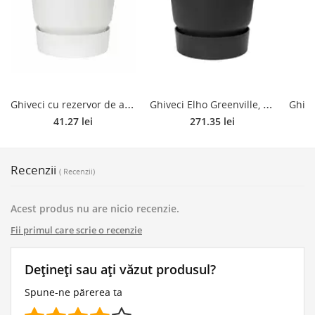
G
hiveci cu rezervor de apa Elho Greenville, plastic, alb, diametru 16 cm
G
hiveci Elho Greenville, plastic, negru, 55 l, diametru 47 cm, 44.1 cm
41.27 lei
271.35 lei
Recenzii
( Recenzii)
Acest produs nu are nicio recenzie.
Fii primul care scrie o recenzie
Dețineți sau ați văzut produsul?
Spune-ne părerea ta