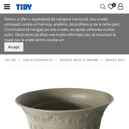
0
Pentru a oferi o experiență de navigare mai bună, site-ul web
utilizează cookie-uri tehnice, analitice, de profilare și de la terțe părți.
Continuând să navigați pe site-ul web, acceptați utilizarea cookie-
urilor. Dacă doriți să aflați mai multe informații sau să renunțați la
toate sau la unele dintre cookie-uri.
Accept
TIDY.RO
CASA & CONSTRUCTII
GHIVECE, MASTI SI FARFURII
GHIVECI ROTUND