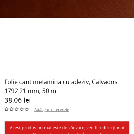
Folie cant melamina cu adeziv, Calvados
1792 21 mm, 50 m
38.06 lei
Adăugați o recenzie
Acest produs nu mai este de vânzare, veți fi redirecționat