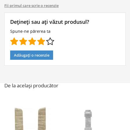
Fii primul care scrie o recenzie
Dețineți sau ați văzut produsul?
Spune-ne părerea ta
Adăugați o recenzie
De la același producător