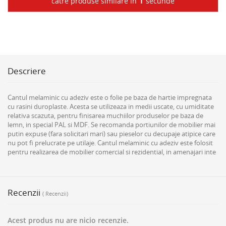
1
către produse similare în
secunde
Descriere
Cantul melaminic cu adeziv este o folie pe baza de hartie impregnata
cu rasini duroplaste. Acesta se utilizeaza in medii uscate, cu umiditate
relativa scazuta, pentru finisarea muchiilor produselor pe baza de
lemn, in special PAL si MDF. Se recomanda portiunilor de mobilier mai
putin expuse (fara solicitari mari) sau pieselor cu decupaje atipice care
nu pot fi prelucrate pe utilaje. Cantul melaminic cu adeziv este folosit
pentru realizarea de mobilier comercial si rezidential, in amenajari inte
Recenzii
( Recenzii)
Acest produs nu are nicio recenzie.