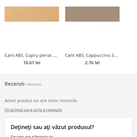
C
ant ABS, Cupru periat​​​​​​​ AL05, 23 x 1 mm
C
ant ABS, Cappuccino 301SU-M, 22 x 2 mm
10.67 lei
2.76 lei
Recenzii
( Recenzii)
Acest produs nu are nicio recenzie.
Fii primul care scrie o recenzie
Dețineți sau ați văzut produsul?
Spune-ne părerea ta