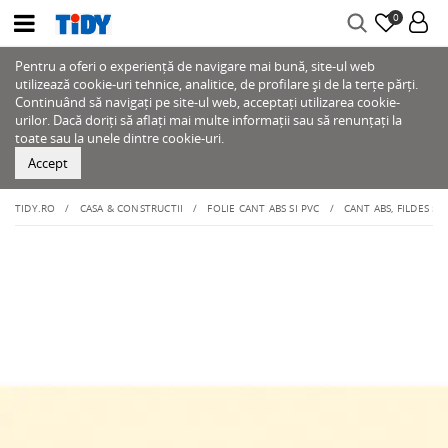
0
Pentru a oferi o experiență de navigare mai bună, site-ul web
utilizează cookie-uri tehnice, analitice, de profilare și de la terțe părți.
Continuând să navigați pe site-ul web, acceptați utilizarea cookie-
urilor. Dacă doriți să aflați mai multe informații sau să renunțați la
toate sau la unele dintre cookie-uri.
Accept
TIDY.RO
CASA & CONSTRUCTII
FOLIE CANT ABS SI PVC
CANT ABS, FILDES 51