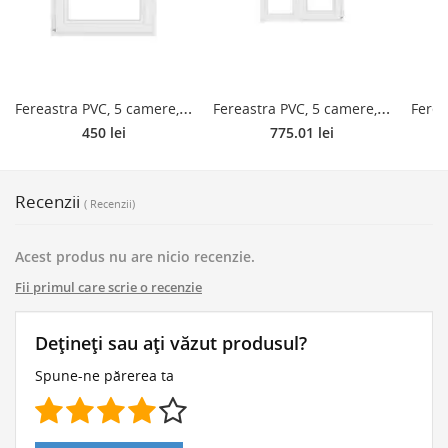
F
ereastra PVC, 5 camere, deschidere oscilobatanta, stanga, alb, 80 x 100 cm
F
ereastra PVC, 5 camere, deschidere oscilobatant, dreapta, alb, 140 x 120 cm
450 lei
775.01 lei
Recenzii
( Recenzii)
Acest produs nu are nicio recenzie.
Fii primul care scrie o recenzie
Dețineți sau ați văzut produsul?
Spune-ne părerea ta