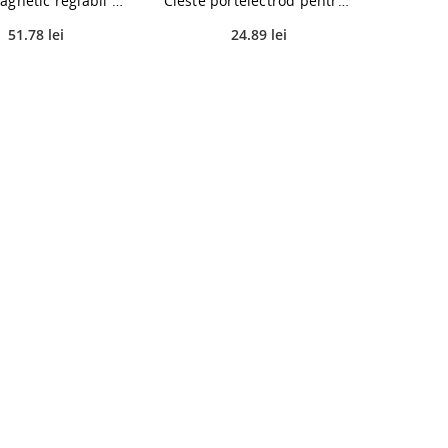
Vinclu magnetic reglabil pentru sudara Graphite, 22.7 kg
Cleste portelectrod pentru aparatul de sudura, Telwin, 300A, diametru 25 mm
51.78 lei
24.89 lei