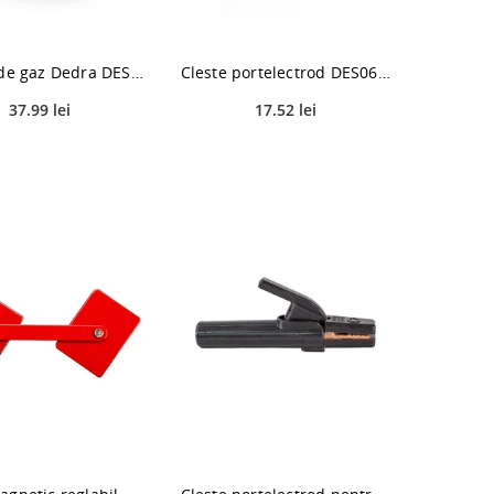
Izolator de gaz Dedra DESPI403, 10 buc
Cleste portelectrod DES060 Dedra, 200 A
37.99 lei
17.52 lei