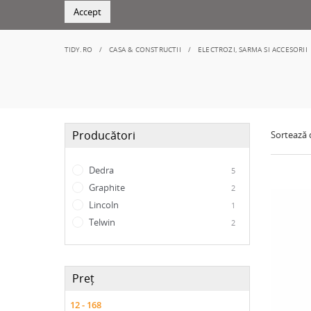
Accept
TIDY.RO
CASA & CONSTRUCTII
ELECTROZI, SARMA SI ACCESORII
Producători
Sortează
Dedra
5
Graphite
2
Lincoln
1
Telwin
2
Preț