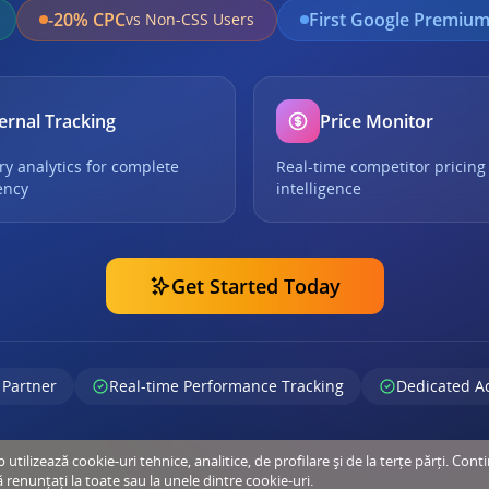
-20% CPC
First Google Premium
vs Non-CSS Users
ernal Tracking
Price Monitor
ry analytics for complete
Real-time competitor pricing
ency
intelligence
Get Started Today
 Partner
Real-time Performance Tracking
Dedicated A
tilizează cookie-uri tehnice, analitice, de profilare și de la terțe părți. Cont
ă renunțați la toate sau la unele dintre cookie-uri.