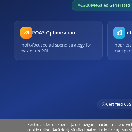
€300M+
Sales Generated
POAS Optimization
Int
Profit-focused ad spend strategy for
Proprieta
maximum ROI
transpar
Certified CSS
Pentru a oferi o experiență de navigare mai bună, site-ul web u
cookie-urilor. Dacă doriți să aflați mai multe informații sau s