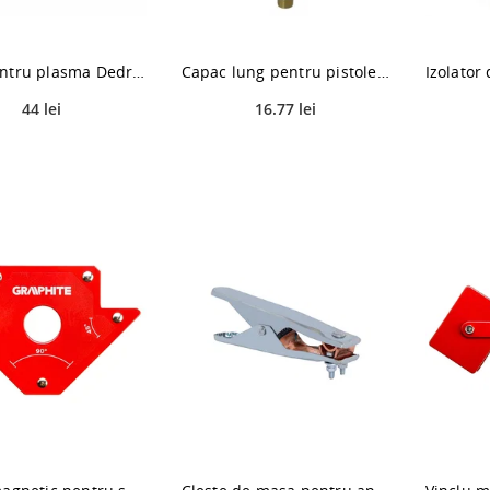
Duza pentru plasma Dedra DESPI402, 10 buc/pachet
Capac lung pentru pistolet TIG Dedra DESTI20010, 170 mm, 2 buc
44 lei
16.77 lei