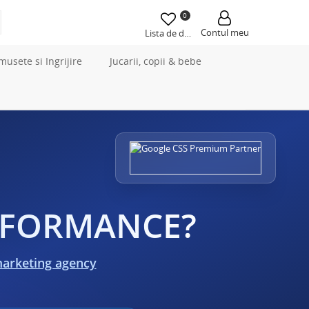
0
Contul meu
Lista de dorințe
musete si Ingrijire
Jucarii, copii & bebe
ERFORMANCE?
marketing agency