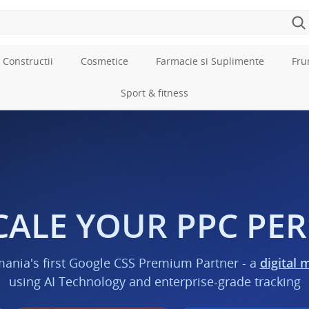
 Constructii
Cosmetice
Farmacie si Suplimente
Fru
Sport & fitness
CALE YOUR PPC P
mania's first Google CSS Premium Partner - a
digital 
using AI Technology and enterprise-grade tracking