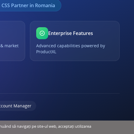
 CSS Partner in Romania
Enterprise Features
 & market
Advanced capabilities powered by
ProductXL
ccount Manager
inuând să navigați pe site-ul web, acceptați utilizarea