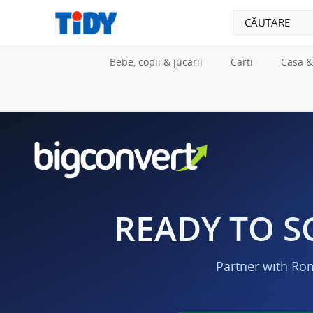
Bebe, copii & jucarii
Carti
Casa &
READY TO S
Partner with Ro