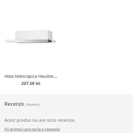
H
ota telescopica Hausberg HB1285, 2 motoare 95W, 60 cm
207.58 lei
Recenzii
( Recenzii)
Acest produs nu are nicio recenzie.
Fii primul care scrie o recenzie