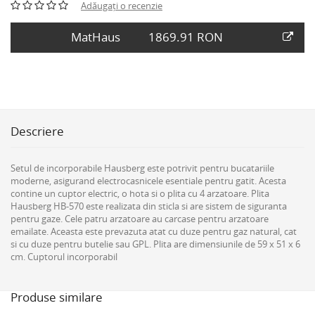
Adăugați o recenzie
MatHaus
1869.91 RON
Descriere
Setul de incorporabile Hausberg este potrivit pentru bucatariile
moderne, asigurand electrocasnicele esentiale pentru gatit. Acesta
contine un cuptor electric, o hota si o plita cu 4 arzatoare. Plita
Hausberg HB-570 este realizata din sticla si are sistem de siguranta
pentru gaze. Cele patru arzatoare au carcase pentru arzatoare
emailate. Aceasta este prevazuta atat cu duze pentru gaz natural, cat
si cu duze pentru butelie sau GPL. Plita are dimensiunile de 59 x 51 x 6
cm. Cuptorul incorporabil
Produse similare