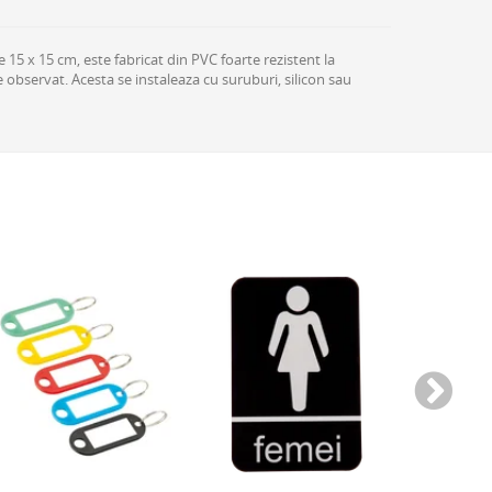
5 x 15 cm, este fabricat din PVC foarte rezistent la
e observat. Acesta se instaleaza cu suruburi, silicon sau