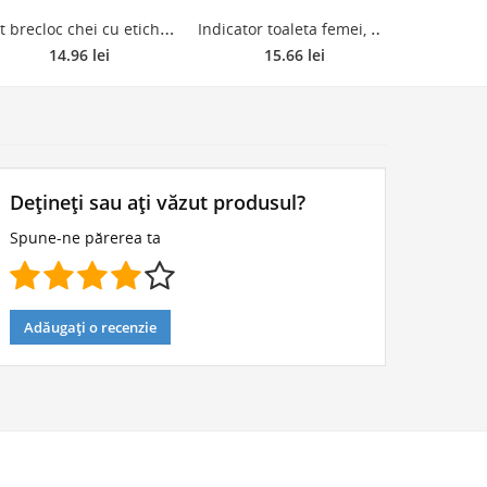
S
et brecloc chei cu eticheta, PVC, multicolor, 5 bucati
I
ndicator toaleta femei, 10 x 14 cm
14.96 lei
15.66 lei
1
Dețineți sau ați văzut produsul?
Spune-ne părerea ta
Adăugați o recenzie