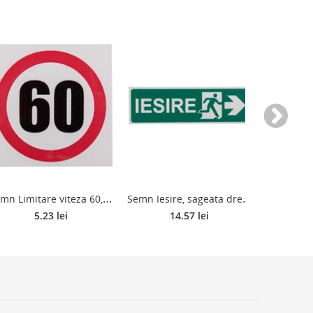
S
emn Limitare viteza 60, PVC, 12 x 12 cm
S
emn Iesire, sageata dreapta, 100 x 300 x 1 mm
5.23 lei
14.57 lei
1