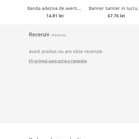
B
anda adeziva de avertizare, Dedra 11T2095, PVC, 50 mm x 33 m
14.81 lei
67.76 lei
Recenzii
( Recenzii)
Acest produs nu are nicio recenzie.
Fii primul care scrie o recenzie