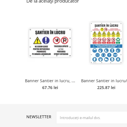
De la același producător
B
anner Santier in lucru, PVC, 100 X 65 cm
an
67.76 lei
225.87 lei
NEWSLETTER