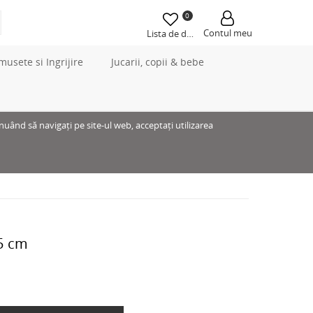
0
Contul meu
Lista de dorințe
musete si Ingrijire
Jucarii, copii & bebe
inuând să navigați pe site-ul web, acceptați utilizarea
15 cm