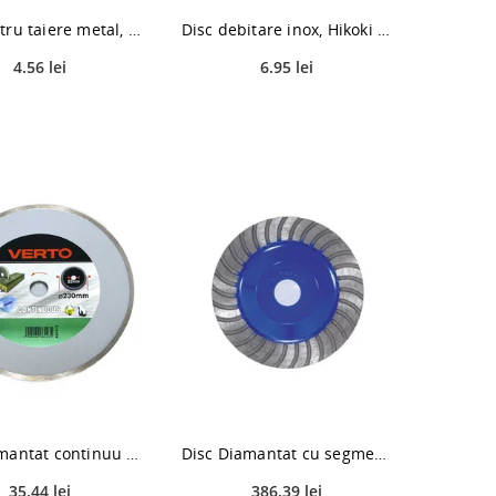
Disc pentru taiere metal, Bosch, 125 X 22,23 X 1,6 mm
Disc debitare inox, Hikoki 752505, 115 x 22.2 x 1,5 mm
4.56 lei
6.95 lei
Disc diamantat continuu debitare marmura/granit Verto 61H2P9, 230 x 22.2 x 2 mm
Disc Diamantat cu segment continuu turbo pentru slefuire Hikoki 752872, 125 x 22.23 mm
35.44 lei
386.39 lei