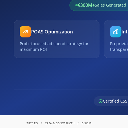
€300M+
Sales Generated
POAS Optimization
Int
Profit-focused ad spend strategy for
Proprieta
maximum ROI
transpar
Certified CSS
TIDY.RO
CASA & CONSTRUCTII
DISCURI