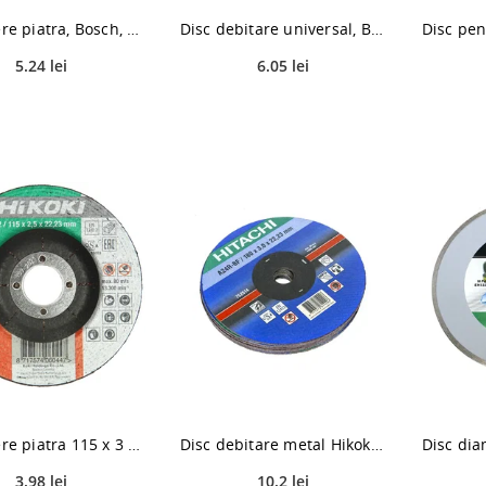
Disc taiere piatra, Bosch, 125 X 22,23 x 2,5 mm
Disc debitare universal, Bosch Rapido Multi Construction, 115 x 22.23 x 1 mm
5.24 lei
6.05 lei
Disc taiere piatra 115 x 3 x 22,2 mm, Hikoki
Disc debitare metal Hikoki 752514, 180 x 22.23 x 3 mm
3.98 lei
10.2 lei