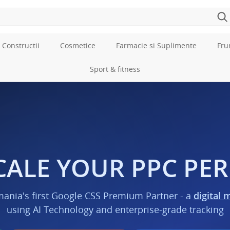
 Constructii
Cosmetice
Farmacie si Suplimente
Fru
Sport & fitness
CALE YOUR PPC P
mania's first Google CSS Premium Partner - a
digital 
using AI Technology and enterprise-grade tracking