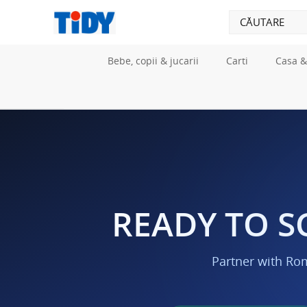
Bebe, copii & jucarii
Carti
Casa &
READY TO S
Partner with Ro