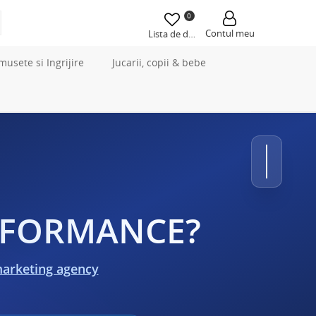
0
Contul meu
Lista de dorințe
musete si Ingrijire
Jucarii, copii & bebe
ERFORMANCE?
marketing agency