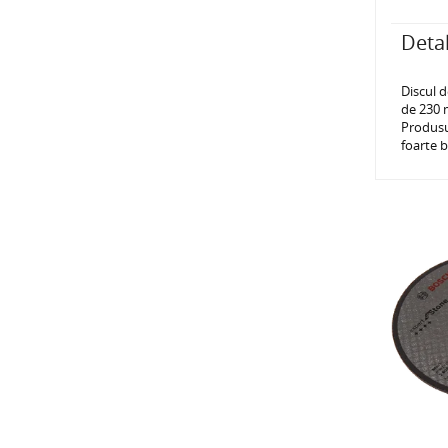
Detal
Discul d
de 230 m
Produsul
foarte b