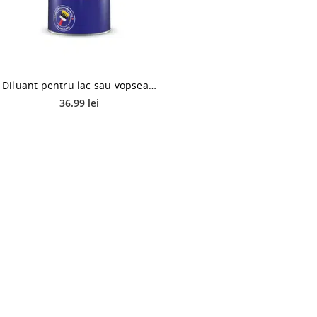
Diluant pentru lac sau vopsea pe baza de nitroceluloza, Policolor Nitrosolv, 1 L
36.99 lei