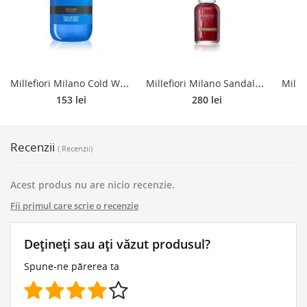
M
illefiori Milano Cold Water reumplere în aroma difuzoarelor 500 ml
M
illefiori Milano Sandalo Bergamotto difuzor de aroma 500 ml
153 lei
280 lei
Recenzii
( Recenzii)
Acest produs nu are nicio recenzie.
Fii primul care scrie o recenzie
Dețineți sau ați văzut produsul?
Spune-ne părerea ta