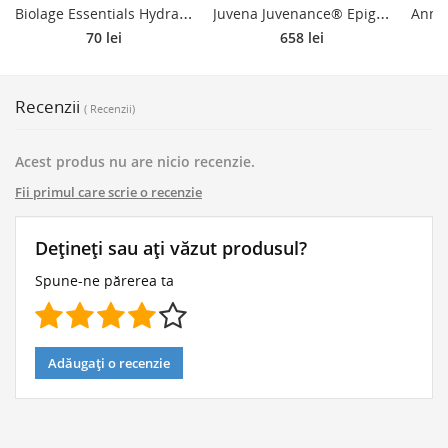
B
iolage Essentials HydraSource Cremă modelatoare cu efect de hidratare 150 ml
J
uvena Juvenance® Epigen crema de noapte cu efect lifting antirid 50 ml
70 lei
658 lei
Recenzii
( Recenzii)
Acest produs nu are nicio recenzie.
Fii primul care scrie o recenzie
Dețineți sau ați văzut produsul?
Spune-ne părerea ta
Adăugați o recenzie