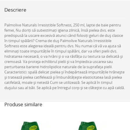
Descriere
Palmolive Naturals Irresistible Softness, 250 ml, lapte de baie pentru
femei, Nu doriți să subestimați igiena zilnică, însă pielea dvs. este
predispusă la uscare excesivă atunci când folosiți geluri de duș clasice
în timpul spălării? Crema de duș Palmolive Naturals Irresistible
Softness este alegerea ideală pentru dvs. Nu numai că vă va ajuta să
eliminați toate impuritățile în timpul spălării, dar va oferi pielii dvs.
hidratarea necesară, o va hrăni și o va răsfăța cu textura sa delicată și
cremoasă. Va proteja echilibrul pielii și va împiedica uscarea sau
perturbarea barierei hidrolipidice naturale de la suprafața pielii.
Caracteristici: spală delicat pielea și îndepărtează impuritățile hrănește
și tratează pielea catifelează și îmbunătățește elasticitatea lasă pielea
catifelată, moale și netedă Cum se utilizează: Se aplică în timpul
dușului sau al băii. Se aplică pe întregul corp și se clătește cu apă caldă.
Produse similare