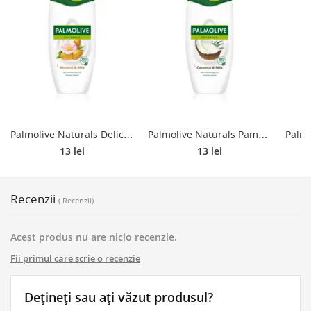
P
almolive Naturals Delicate Care lapte pentru dus 250 ml
P
almolive Naturals Pampering Touch lapte pentru dus cu cocos 250 ml
13 lei
13 lei
Recenzii
( Recenzii)
Acest produs nu are nicio recenzie.
Fii primul care scrie o recenzie
Dețineți sau ați văzut produsul?