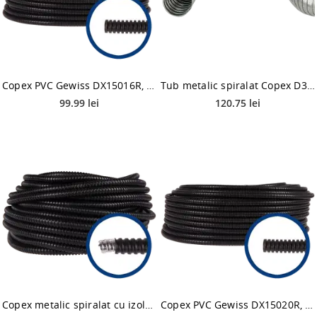
Copex PVC Gewiss DX15016R, D 16 mm, 750N, rola 100 m
Tub metalic spiralat Copex D37, 25 m
99.99 lei
120.75 lei
Copex metalic spiralat cu izolatie PVC, D 11 mm, 320N, rola 50 m
Copex PVC Gewiss DX15020R, D 20 mm, 750N, rola 100 m