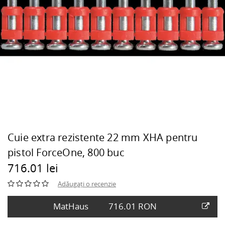
Cuie extra rezistente 22 mm XHA pentru
pistol ForceOne, 800 buc
716.01 lei
Adăugați o recenzie
MatHaus
716.01 RON