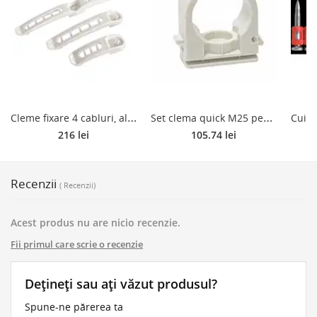
C
leme fixare 4 cabluri, alb, 100 bucati/set
S
et clema quick M25 pentru pistol, 100 bucati
216 lei
105.74 lei
Recenzii
( Recenzii)
Acest produs nu are nicio recenzie.
Fii primul care scrie o recenzie
Dețineți sau ați văzut produsul?
Spune-ne părerea ta