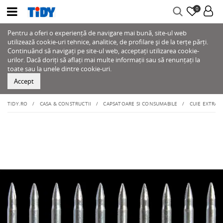
0
Pentru a oferi o experiență de navigare mai bună, site-ul web
utilizează cookie-uri tehnice, analitice, de profilare și de la terțe părți.
Continuând să navigați pe site-ul web, acceptați utilizarea cookie-
urilor. Dacă doriți să aflați mai multe informații sau să renunțați la
toate sau la unele dintre cookie-uri.
Accept
TIDY.RO
CASA & CONSTRUCTII
CAPSATOARE SI CONSUMABILE
CUIE EXTRA 