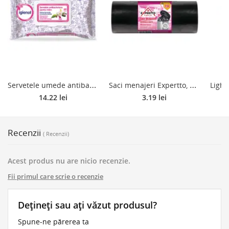
S
ervetele umede antibacteriene pentru maini Igienol, mar, 60 buc
S
aci menajeri Expertto, 35 l, negru, 10 bucati
14.22 lei
3.19 lei
Recenzii
( Recenzii)
Acest produs nu are nicio recenzie.
Fii primul care scrie o recenzie
Dețineți sau ați văzut produsul?
Spune-ne părerea ta