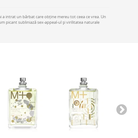
mai a intrat un bărbat care obține mereu tot ceea ce vrea. Un
 picant subliniază sex-appeal-ul și virilitatea naturale