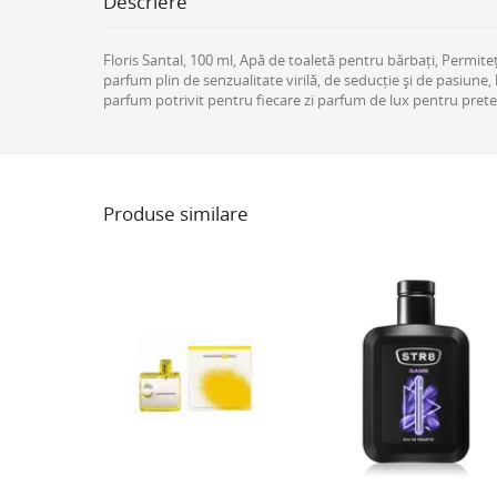
Descriere
Floris Santal, 100 ml, Apă de toaletă pentru bărbați, Permiteț
parfum plin de senzualitate virilă, de seducție și de pasiune
parfum potrivit pentru fiecare zi parfum de lux pentru prete
Produse similare