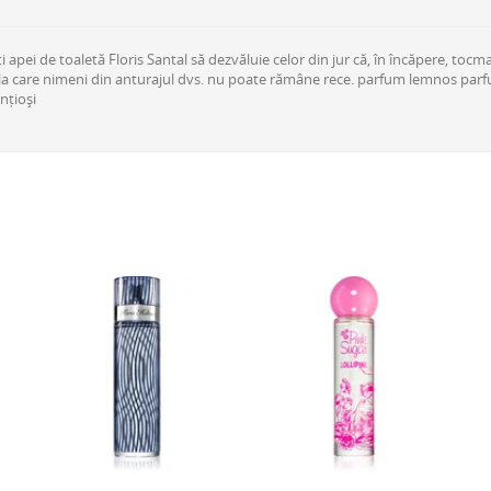
i apei de toaletă Floris Santal să dezvăluie celor din jur că, în încăpere, toc
, la care nimeni din anturajul dvs. nu poate rămâne rece. parfum lemnos parfum
nțioși