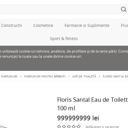
 Constructii
Cosmetice
Farmacie si Suplimente
Fru
Sport & fitness
tilizează cookie-uri tehnice, analitice, de profilare și de la terțe părți. Cont
ă renunțați la toate sau la unele dintre cookie-uri.
PARFUMURI
PARFUMURI PENTRU BĂRBAȚI
APĂ DE TOALETĂ
FLORIS SANTAL E
Floris Santal Eau de Toilet
100 ml
999999999 lei
Adăugați o recenzie