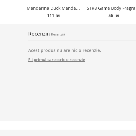
M
andarina Duck Mandarina Duck Eau de Toilette pentru femei 100 ml
TR8 Game Bo
111 lei
56 lei
Recenzii
( Recenzii)
Acest produs nu are nicio recenzie.
Fii primul care scrie o recenzie