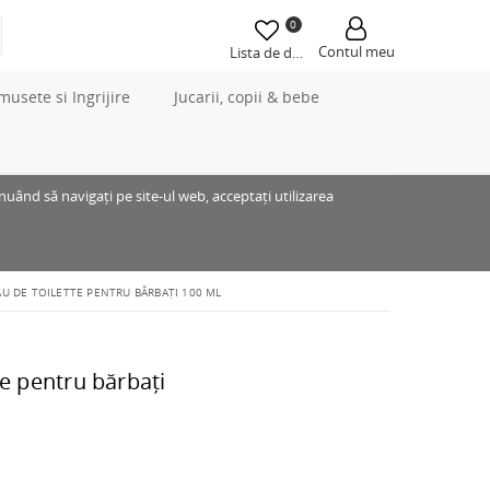
0
Contul meu
Lista de dorințe
musete si Ingrijire
Jucarii, copii & bebe
inuând să navigați pe site-ul web, acceptați utilizarea
AU DE TOILETTE PENTRU BĂRBAȚI 100 ML
te pentru bărbați