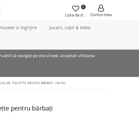
0
Contul meu
Lista de dorințe
musete si Ingrijire
Jucarii, copii & bebe
inuând să navigați pe site-ul web, acceptați utilizarea
EAU DE TOILETTE PENTRU BĂRBAȚI 100 ML
ette pentru bărbați