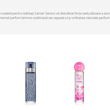
e toaletă pentru bărbați Cartier Santos vă dezvăluie forța seducătoare a arom
oriental parfum lemnos subliniază sex-appeal-ul și virilitatea naturale parf