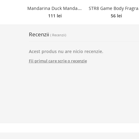
M
andarina Duck Mandarina Duck Eau de Toilette pentru femei 100 ml
TR8 Game Bo
111 lei
56 lei
Recenzii
( Recenzii)
Acest produs nu are nicio recenzie.
Fii primul care scrie o recenzie