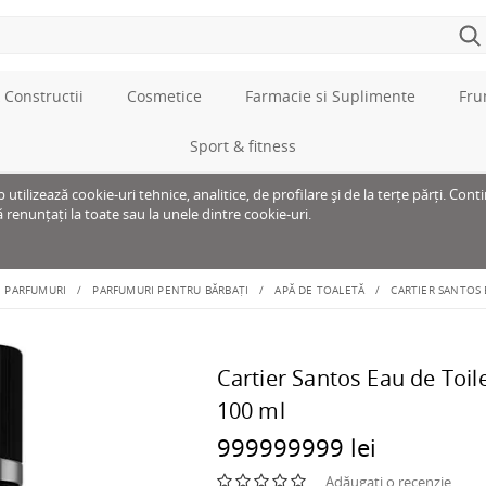
 Constructii
Cosmetice
Farmacie si Suplimente
Fru
Sport & fitness
tilizează cookie-uri tehnice, analitice, de profilare și de la terțe părți. Cont
ă renunțați la toate sau la unele dintre cookie-uri.
PARFUMURI
PARFUMURI PENTRU BĂRBAȚI
APĂ DE TOALETĂ
CARTIER SANTOS 
Cartier Santos Eau de Toil
100 ml
999999999 lei
Adăugați o recenzie