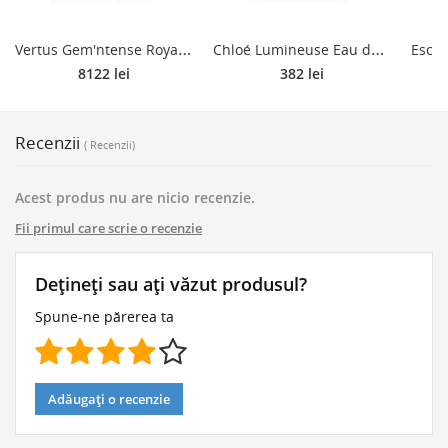
V
ertus Gem'ntense Royal Orris Eau de Parfum unisex 100 ml
C
hloé Lumineuse Eau de Parfum reincarcabil pentru femei 100 ml
8122 lei
382 lei
Recenzii
( Recenzii)
Acest produs nu are nicio recenzie.
Fii primul care scrie o recenzie
Dețineți sau ați văzut produsul?
Spune-ne părerea ta
Adăugați o recenzie