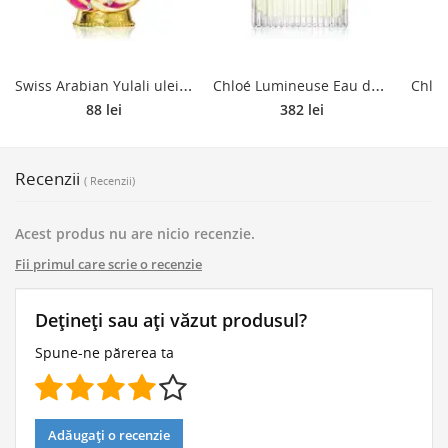
S
wiss Arabian Yulali ulei parfumat pentru femei 15 ml
C
hloé Lumineuse Eau de Parfum reincarcabil pentru femei 100 ml
88 lei
382 lei
Recenzii
( Recenzii)
Acest produs nu are nicio recenzie.
Fii primul care scrie o recenzie
Dețineți sau ați văzut produsul?
Spune-ne părerea ta
Adăugați o recenzie