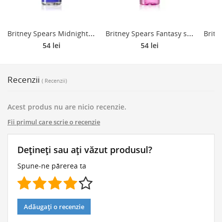
B
ritney Spears Midnight Fantasy spray de corp parfumat pentru femei 236 ml
B
ritney Spears Fantasy spray de corp parfumat pentru femei 236 ml
54 lei
54 lei
Recenzii
( Recenzii)
Acest produs nu are nicio recenzie.
Fii primul care scrie o recenzie
Dețineți sau ați văzut produsul?
Spune-ne părerea ta
Adăugați o recenzie