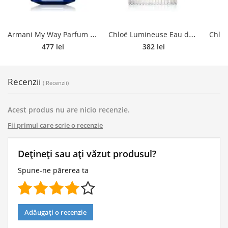
A
rmani My Way Parfum parfum reincarcabil pentru femei 50 ml
C
hloé Lumineuse Eau de Parfum reincarcabil pentru femei 100 ml
477 lei
382 lei
Recenzii
( Recenzii)
Acest produs nu are nicio recenzie.
Fii primul care scrie o recenzie
Dețineți sau ați văzut produsul?
Spune-ne părerea ta
Adăugați o recenzie