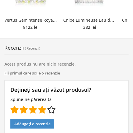
V
ertus Gem'ntense Royal Orris Eau de Parfum unisex 100 ml
C
hloé Lumineuse Eau de Parfum reincarcabil pentru femei 100 ml
8122 lei
382 lei
Recenzii
( Recenzii)
Acest produs nu are nicio recenzie.
Fii primul care scrie o recenzie
Dețineți sau ați văzut produsul?
Spune-ne părerea ta
Adăugați o recenzie