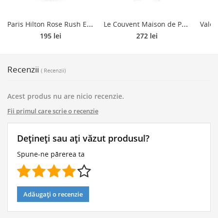
P
aris Hilton Rose Rush Eau de Parfum pentru femei 100 ml
L
e Couvent Maison de Parfum Botaniques Aqua Sacrae eau de cologne unisex 100 ml
195 lei
272 lei
Recenzii
( Recenzii)
Acest produs nu are nicio recenzie.
Fii primul care scrie o recenzie
Dețineți sau ați văzut produsul?
Spune-ne părerea ta
Adăugați o recenzie