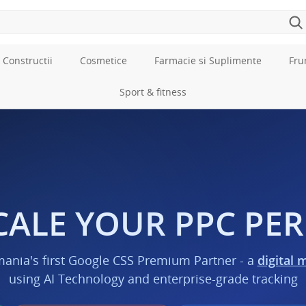
 Constructii
Cosmetice
Farmacie si Suplimente
Fru
Sport & fitness
CALE YOUR PPC P
mania's first Google CSS Premium Partner - a
digital 
using AI Technology and enterprise-grade tracking