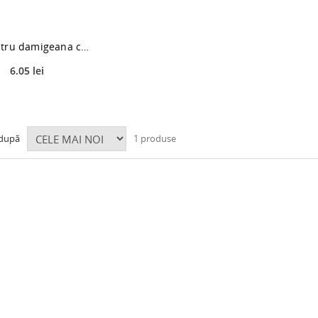
Dop pentru damigeana cu furtun, cauciuc, 25-50 L
6.05 lei
 după
1 produse