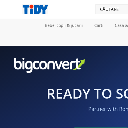
Bebe, copii & jucarii
Carti
Casa &
READY TO S
Partner with Ro