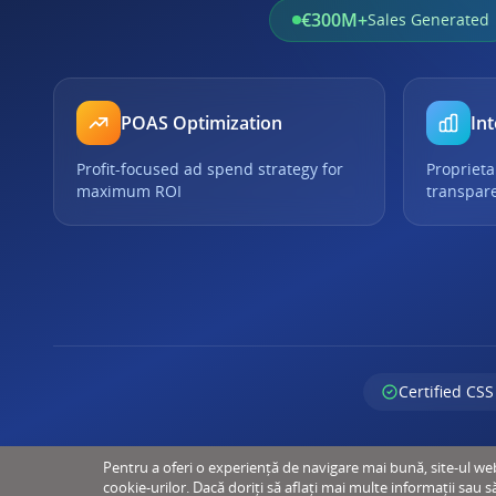
€300M+
Sales Generated
POAS Optimization
Int
Profit-focused ad spend strategy for
Proprieta
maximum ROI
transpar
Certified CSS
Pentru a oferi o experiență de navigare mai bună, site-ul web u
cookie-urilor. Dacă doriți să aflați mai multe informații sau s