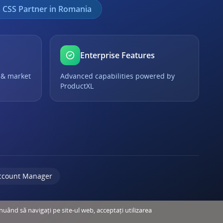
 CSS Partner in Romania
Enterprise Features
 & market
Advanced capabilities powered by
ProductXL
ccount Manager
inuând să navigați pe site-ul web, acceptați utilizarea