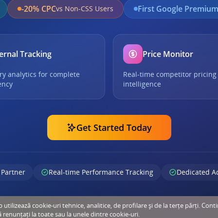
-20% CPC
First Google Premium
vs Non-CSS Users
ernal Tracking
Price Monitor
ry analytics for complete
Real-time competitor pricing
ency
intelligence
Get Started Today
 Partner
Real-time Performance Tracking
Dedicated A
tilizează cookie-uri tehnice, analitice, de profilare și de la terțe părți. Cont
ă renunțați la toate sau la unele dintre cookie-uri.