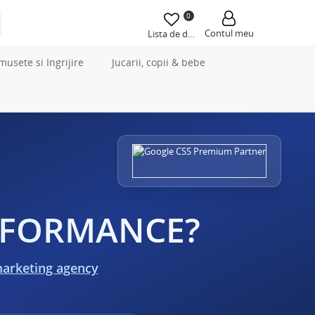
0
Contul meu
Lista de dorințe
musete si Ingrijire
Jucarii, copii & bebe
ERFORMANCE?
marketing agency