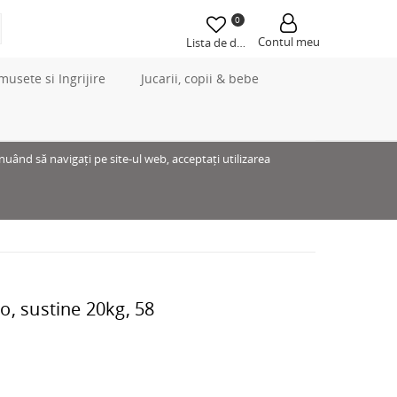
0
Contul meu
Lista de dorințe
musete si Ingrijire
Jucarii, copii & bebe
inuând să navigați pe site-ul web, acceptați utilizarea
o, sustine 20kg, 58