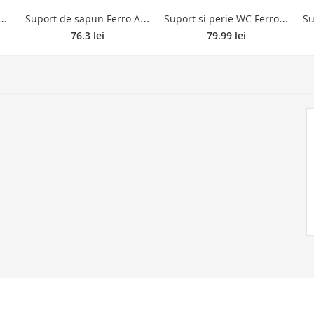
S
igienica Ferro Orfeus 6938.0, cu clapeta, metal, cromat
S
uport de sapun Ferro Audrey AD02, metal/sticla, argintiu/transparent
S
uport si perie WC Ferro Mephisto 6833.0, metal/sticla, argintiu
76.3 lei
79.99 lei