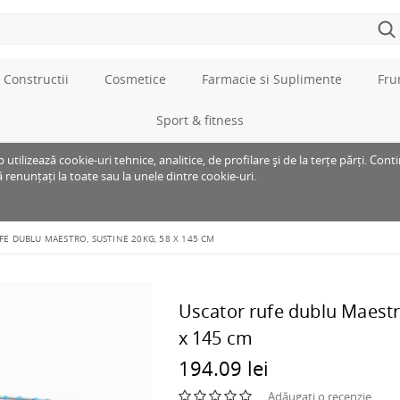
 Constructii
Cosmetice
Farmacie si Suplimente
Fru
Sport & fitness
tilizează cookie-uri tehnice, analitice, de profilare și de la terțe părți. Cont
ă renunțați la toate sau la unele dintre cookie-uri.
E DUBLU MAESTRO, SUSTINE 20KG, 58 X 145 CM
Uscator rufe dublu Maestr
x 145 cm
194.09 lei
Adăugați o recenzie