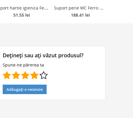
S
uport hartie igienica Ferro Mephisto 6838.0, metal, argintiu, 12.2 x 15.8 x 6.5 cm
S
uport perie WC Ferro Metalia 12 0233.0, metal/sticla, 336 mm, D 100 mm
51.55 lei
188.41 lei
8
Dețineți sau ați văzut produsul?
Spune-ne părerea ta
Adăugați o recenzie