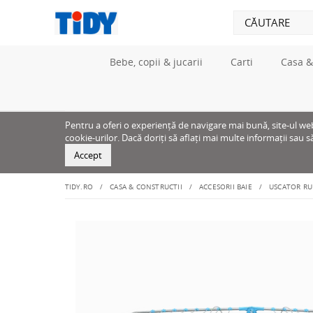
Bebe, copii & jucarii
Carti
Casa &
Pentru a oferi o experiență de navigare mai bună, site-ul web u
cookie-urilor. Dacă doriți să aflați mai multe informații sau s
Accept
TIDY.RO
CASA & CONSTRUCTII
ACCESORII BAIE
USCATOR RUF