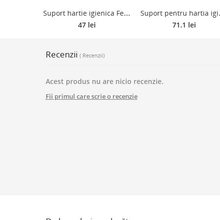
S
uport hartie igienica Ferro Cascata E15, cromat
uport pentru hartia 
47 lei
71.1 lei
Recenzii
( Recenzii)
Acest produs nu are nicio recenzie.
Fii primul care scrie o recenzie