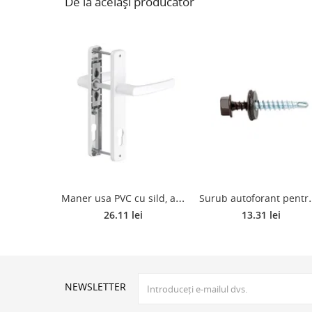
De la același producător
M
aner usa PVC cu sild, aluminiu, alb RAL 9016, 85 mm
urub autoforant pentru tigla met
26.11 lei
13.31 lei
NEWSLETTER